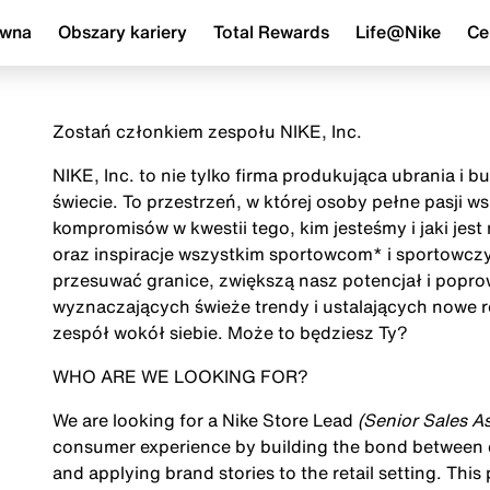
ówna
Obszary kariery
Total Rewards
Life@Nike
Ce
Zostań członkiem zespołu NIKE, Inc.
NIKE, Inc. to nie tylko firma produkująca ubrania i 
świecie. To przestrzeń, w której osoby pełne pasji 
kompromisów w kwestii tego, kim jesteśmy i jaki jes
oraz inspiracje wszystkim sportowcom* i sportowczy
przesuwać granice, zwiększą nasz potencjał i popr
wyznaczających świeże trendy i ustalających nowe r
zespół wokół siebie. Może to będziesz Ty?
WHO ARE WE LOOKING FOR?
We are looking for a
Nike Store Lead
(Senior Sales As
consumer experience by building the bond between c
and applying brand stories to the retail setting. Thi