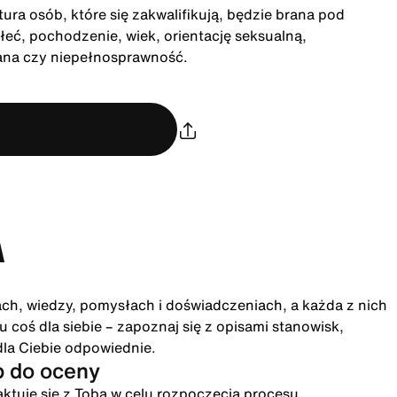
ra osób, które się zakwalifikują, będzie brana pod
łeć, pochodzenie, wiek, orientację seksualną,
rana czy niepełnosprawność.
A
ach, wiedzy, pomysłach i doświadczeniach, a każda z nich
 coś dla siebie – zapoznaj się z opisami stanowisk,
dla Ciebie odpowiednie.
p do oceny
ktuje się z Tobą w celu rozpoczęcia procesu