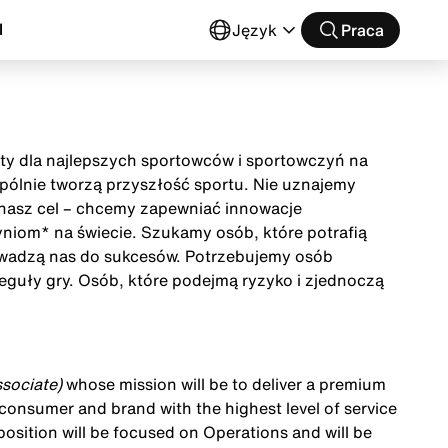
l
Język
Praca
buty dla najlepszych sportowców i sportowczyń na
wspólnie tworzą przyszłość sportu. Nie uznajemy
t nasz cel – chcemy zapewniać innowacje
niom* na świecie. Szukamy osób, które potrafią
owadzą nas do sukcesów. Potrzebujemy osób
eguły gry. Osób, które podejmą ryzyko i zjednoczą
sociate)
whose mission will be to deliver a premium
onsumer and brand with the highest level of service
s position will be focused on Operations and
will be