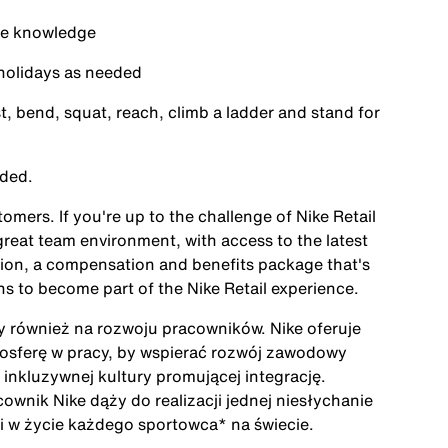
ice knowledge
holidays as needed
st, bend, squat, reach, climb a ladder and stand for
ided.
mers. If you're up to the challenge of Nike Retail
 great team environment, with access to the latest
tion, a compensation and benefits package that's
s to become part of the Nike Retail experience.
ży również na rozwoju pracowników. Nike oferuje
mosferę w pracy, by wspierać rozwój zawodowy
inkluzywnej kultury promującej integrację.
cownik Nike dąży do realizacji jednej niesłychanie
acji w życie każdego sportowca* na świecie.