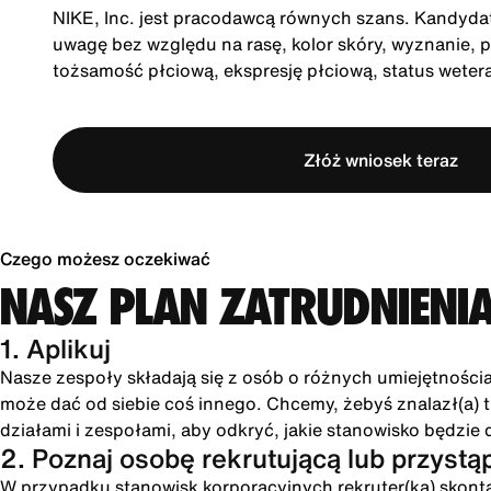
NIKE, Inc. jest pracodawcą równych szans. Kandydatu
uwagę bez względu na rasę, kolor skóry, wyznanie, p
tożsamość płciową, ekspresję płciową, status wete
Złóż wniosek teraz
Czego możesz oczekiwać
NASZ PLAN ZATRUDNIENI
1. Aplikuj
Nasze zespoły składają się z osób o różnych umiejętności
może dać od siebie coś innego. Chcemy, żebyś znalazł(a) tu
działami i zespołami, aby odkryć, jakie stanowisko będzie 
2. Poznaj osobę rekrutującą lub przystą
W przypadku stanowisk korporacyjnych rekruter(ka) skonta