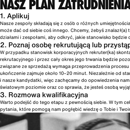
NASZ PLAN ZATRUDNIENI
1. Aplikuj
Nasze zespoły składają się z osób o różnych umiejętności
może dać od siebie coś innego. Chcemy, żebyś znalazł(a) tu
działami i zespołami, aby odkryć, jakie stanowisko będzie 
2. Poznaj osobę rekrutującą lub przystą
W przypadku stanowisk korporacyjnych rekruter(ka) skonta
rekrutacyjnego i przez cały okres jego trwania będzie poz
związane ze sprzedażą wymaga przeprowadzenia procesu int
ukończenie zajmuje około 10–20 minut. Niezależnie od st
i nasze kandydatki, więc zachęcamy do opowiedzenia nam o
światowym poziomie oraz co sprawia, że jesteś osobą wyją
3. Rozmowa kwalifikacyjna
Warto podejść do tego etapu z pewnością siebie. W tym cel
pytania, które pomogą nam pogłębić wiedzę o Tobie i Two