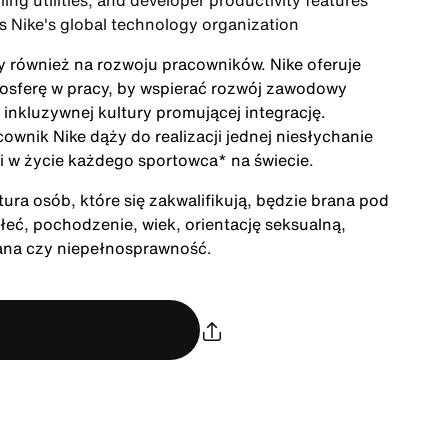
ing utilities, and developer productivity features
ss Nike's global technology organization
ży również na rozwoju pracowników. Nike oferuje
mosferę w pracy, by wspierać rozwój zawodowy
inkluzywnej kultury promującej integrację.
cownik Nike dąży do realizacji jednej niesłychanie
acji w życie każdego sportowca* na świecie.
ra osób, które się zakwalifikują, będzie brana pod
łeć, pochodzenie, wiek, orientację seksualną,
rana czy niepełnosprawność.