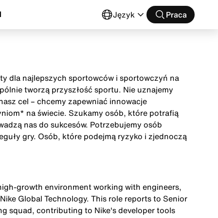
l
Język
Praca
buty dla najlepszych sportowców i sportowczyń na
wspólnie tworzą przyszłość sportu. Nie uznajemy
t nasz cel – chcemy zapewniać innowacje
niom* na świecie. Szukamy osób, które potrafią
owadzą nas do sukcesów. Potrzebujemy osób
eguły gry. Osób, które podejmą ryzyko i zjednoczą
 high-growth environment working with engineers,
ike Global Technology. This role reports to Senior
ng squad, contributing to Nike's developer tools