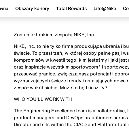
ówna
Obszary kariery
Total Rewards
Life@Nike
Ce
Zostań członkiem zespołu NIKE, Inc.
NIKE, Inc. to nie tylko firma produkująca ubrania i 
świecie. To przestrzeń, w której osoby pełne pasji 
kompromisów w kwestii tego, kim jesteśmy i jaki jes
oraz inspiracje wszystkim sportowcom* i sportowczy
przesuwać granice, zwiększą nasz potencjał i popr
wyznaczających świeże trendy i ustalających nowe r
zespół wokół siebie. Może to będziesz Ty?
WHO YOU'LL WORK WITH
The Engineering Excellence team is a collaborative,
product managers, and DevOps practitioners across N
Director and sits within the CI/CD and Platform Tooli