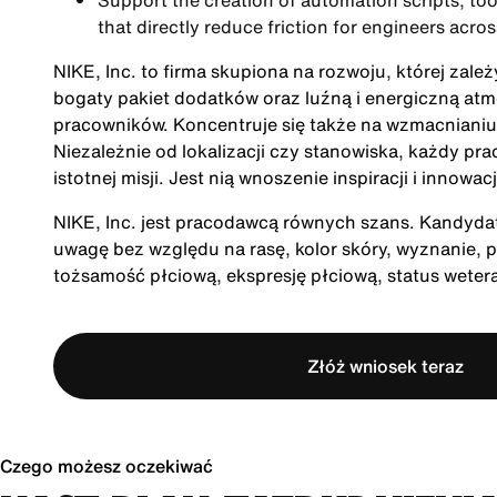
Support the creation of automation scripts, tool
that directly reduce friction for engineers acro
NIKE, Inc. to firma skupiona na rozwoju, której zale
bogaty pakiet dodatków oraz luźną i energiczną at
pracowników. Koncentruje się także na wzmacnianiu 
Niezależnie od lokalizacji czy stanowiska, każdy pra
istotnej misji. Jest nią wnoszenie inspiracji i innow
NIKE, Inc. jest pracodawcą równych szans. Kandydatu
uwagę bez względu na rasę, kolor skóry, wyznanie, p
tożsamość płciową, ekspresję płciową, status wete
Złóż wniosek teraz
Czego możesz oczekiwać