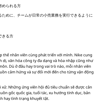
努められる方
るために、チームが日常の小売業務を実行できるように
できる方
p thể nhân viên cùng phát triển với mình. Nike cung
nh dị, văn hóa công ty đa dạng và hòa nhập cũng như
môn. Dù ở đâu hay trong vai trò nào, mỗi nhân viên
ồn cảm hứng và sự đổi mới đến cho từng vận động
i xử. Những ứng viên hội đủ tiêu chuẩn sẽ được cân
guồn gốc quốc gia, tuổi tác, xu hướng tính dục, bản
nh hay tình trạng khuyết tật.