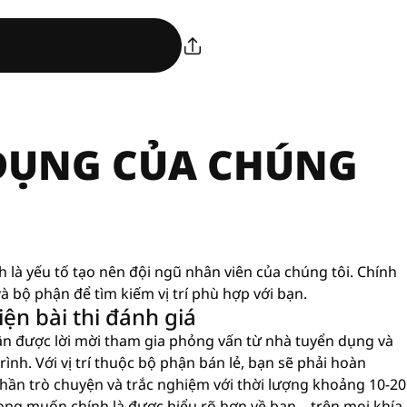
 DỤNG CỦA CHÚNG
nh là yếu tố tạo nên đội ngũ nhân viên của chúng tôi. Chính
à bộ phận để tìm kiếm vị trí phù hợp với bạn.
ện bài thi đánh giá
ận được lời mời tham gia phỏng vấn từ nhà tuyển dụng và
ình. Với vị trí thuộc bộ phận bán lẻ, bạn sẽ phải hoàn
hần trò chuyện và trắc nghiệm với thời lượng khoảng 10-20
i mong muốn chính là được hiểu rõ hơn về bạn – trên mọi khía