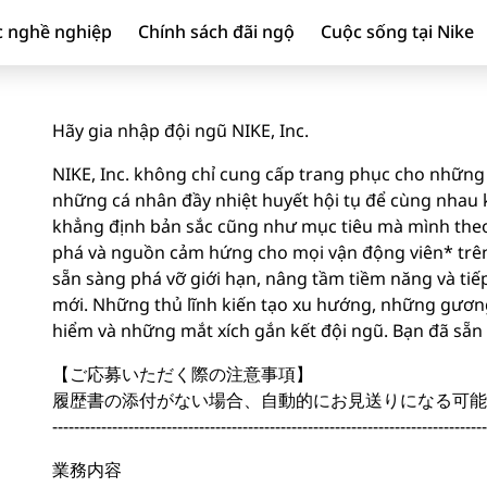
c nghề nghiệp
Chính sách đãi ngộ
Cuộc sống tại Nike
Hãy gia nhập đội ngũ NIKE, Inc.
NIKE, Inc. không chỉ cung cấp trang phục cho những 
những cá nhân đầy nhiệt huyết hội tụ để cùng nhau ki
khẳng định bản sắc cũng như mục tiêu mà mình theo
phá và nguồn cảm hứng cho mọi vận động viên* trên 
sẵn sàng phá vỡ giới hạn, nâng tầm tiềm năng và tiế
mới. Những thủ lĩnh kiến tạo xu hướng, những gươ
hiểm và những mắt xích gắn kết đội ngũ. Bạn đã sẵ
【ご応募いただく際の注意事項】
履歴書の添付がない場合、自動的にお見送りになる可能
--------------------------------------------------------------------------------
業務内容