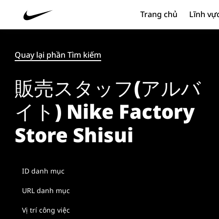
Trang chủ
Lĩnh vự
Quay lại phần Tìm kiếm
販売スタッフ(アルバ
イト) Nike Factory
Store Shisui
ID danh mục
URL danh mục
Vị trí công việc