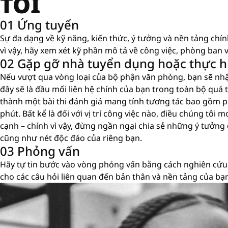
TÔI
01 Ứng tuyển
Sự đa dạng về kỹ năng, kiến ​​thức, ý tưởng và nền tảng chí
vì vậy, hãy xem xét kỹ phần mô tả về công việc, phòng ban v
02 Gặp gỡ nhà tuyển dụng hoặc thực hi
Nếu vượt qua vòng loại của bộ phận văn phòng, bạn sẽ nh
đây sẽ là đầu mối liên hệ chính của bạn trong toàn bộ quá tr
thành một bài thi đánh giá mang tính tương tác bao gồm p
phút. Bất kể là đối với vị trí công việc nào, điều chúng tô
cạnh – chính vì vậy, đừng ngần ngại chia sẻ những ý tưởng
cũng như nét độc đáo của riêng bạn.
03 Phỏng vấn
Hãy tự tin bước vào vòng phỏng vấn bằng cách nghiên cứu,
cho các câu hỏi liên quan đến bản thân và nền tảng của bạ