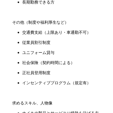
長期勤務できる方
その他（制度や福利厚生など
）
交通費支給（上限あり・
車通勤不可
）
従業員割引制度
ユニフォーム貸与
社会保険
（
契約時間による
）
正社員登用制度
インセンティブプログラム（規定有
）
求めるスキル、人物像