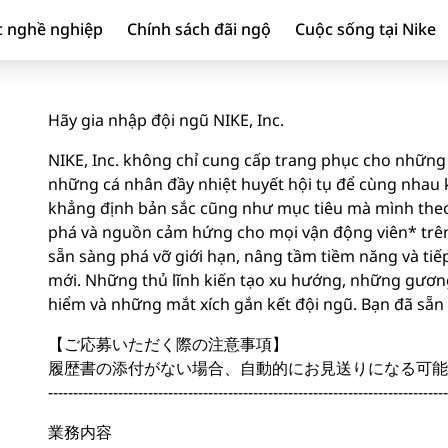
c nghề nghiệp
Chính sách đãi ngộ
Cuộc sống tại Nike
Hãy gia nhập đội ngũ NIKE, Inc.
NIKE, Inc. không chỉ cung cấp trang phục cho những 
những cá nhân đầy nhiệt huyết hội tụ để cùng nhau ki
khẳng định bản sắc cũng như mục tiêu mà mình theo
phá và nguồn cảm hứng cho mọi vận động viên* trên 
sẵn sàng phá vỡ giới hạn, nâng tầm tiềm năng và tiế
mới. Những thủ lĩnh kiến tạo xu hướng, những gươ
hiểm và những mắt xích gắn kết đội ngũ. Bạn đã sẵ
【ご応募いただく際の注意事項】
履歴書の添付がない場合、自動的にお見送りになる可能
--------------------------------------------------------------------------------
業務内容