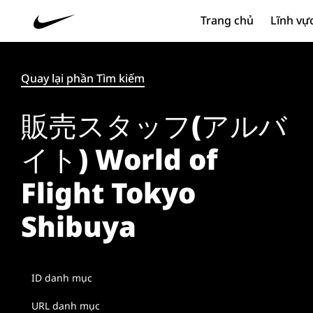
Trang chủ
Lĩnh vự
Quay lại phần Tìm kiếm
販売スタッフ(アルバ
イト) World of
Flight Tokyo
Shibuya
ID danh mục
URL danh mục