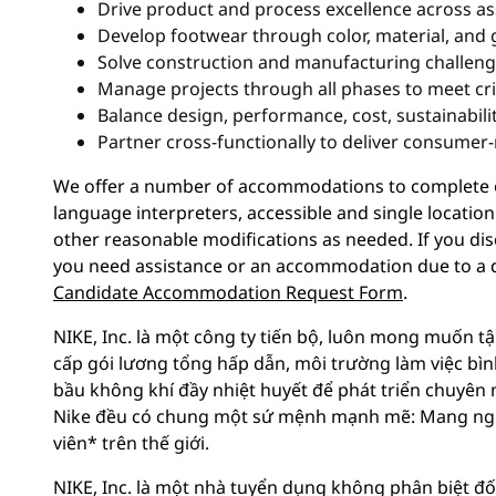
Drive product and process excellence across as
Develop footwear through color, material, and 
Solve construction and manufacturing challeng
Manage projects through all phases to meet cri
Balance design, performance, cost, sustainabilit
Partner cross-functionally to deliver consumer
We offer a number of accommodations to complete ou
language interpreters, accessible and single location
other reasonable modifications as needed. If you dis
you need assistance or an accommodation due to a di
Candidate Accommodation Request Form
.
NIKE, Inc. là một công ty tiến bộ, luôn mong muốn tậ
cấp gói lương tổng hấp dẫn, môi trường làm việc bì
bầu không khí đầy nhiệt huyết để phát triển chuyên 
Nike đều có chung một sứ mệnh mạnh mẽ: Mang ngu
viên* trên thế giới.
NIKE, Inc. là một nhà tuyển dụng không phân biệt đố