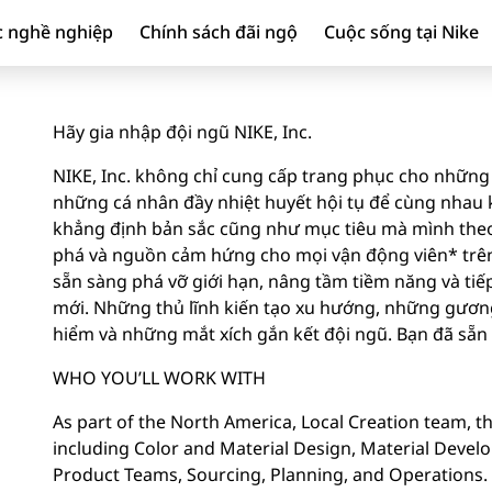
c nghề nghiệp
Chính sách đãi ngộ
Cuộc sống tại Nike
Hãy gia nhập đội ngũ NIKE, Inc.
NIKE, Inc. không chỉ cung cấp trang phục cho những 
những cá nhân đầy nhiệt huyết hội tụ để cùng nhau ki
khẳng định bản sắc cũng như mục tiêu mà mình theo
phá và nguồn cảm hứng cho mọi vận động viên* trên 
sẵn sàng phá vỡ giới hạn, nâng tầm tiềm năng và tiế
mới. Những thủ lĩnh kiến tạo xu hướng, những gươ
hiểm và những mắt xích gắn kết đội ngũ. Bạn đã sẵ
WHO YOU’LL WORK WITH
As part of the North America, Local Creation team, th
including Color and Material Design, Material Dev
Product Teams, Sourcing, Planning, and Operations. 