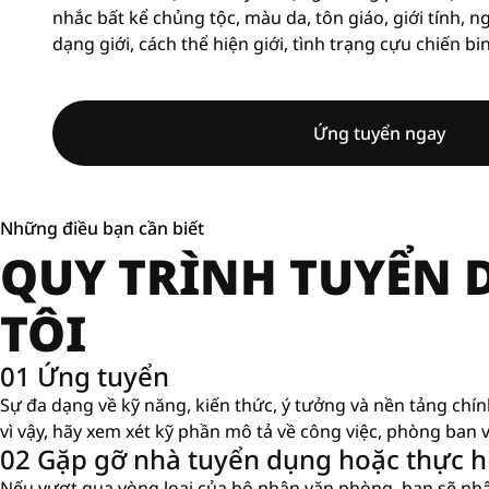
nhắc bất kể chủng tộc, màu da, tôn giáo, giới tính, n
dạng giới, cách thể hiện giới, tình trạng cựu chiến bi
Ứng tuyển ngay
Những điều bạn cần biết
QUY TRÌNH TUYỂN
TÔI
01 Ứng tuyển
Sự đa dạng về kỹ năng, kiến ​​thức, ý tưởng và nền tảng chí
vì vậy, hãy xem xét kỹ phần mô tả về công việc, phòng ban v
02 Gặp gỡ nhà tuyển dụng hoặc thực hi
Nếu vượt qua vòng loại của bộ phận văn phòng, bạn sẽ nh