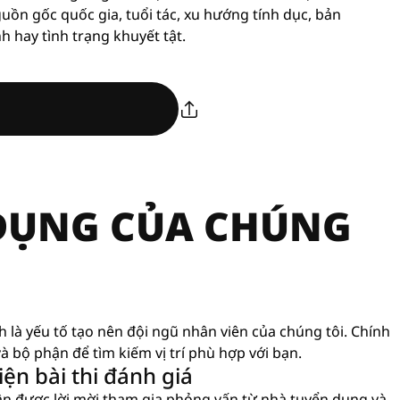
guồn gốc quốc gia, tuổi tác, xu hướng tính dục, bản
nh hay tình trạng khuyết tật.
 DỤNG CỦA CHÚNG
nh là yếu tố tạo nên đội ngũ nhân viên của chúng tôi. Chính
à bộ phận để tìm kiếm vị trí phù hợp với bạn.
ện bài thi đánh giá
ận được lời mời tham gia phỏng vấn từ nhà tuyển dụng và