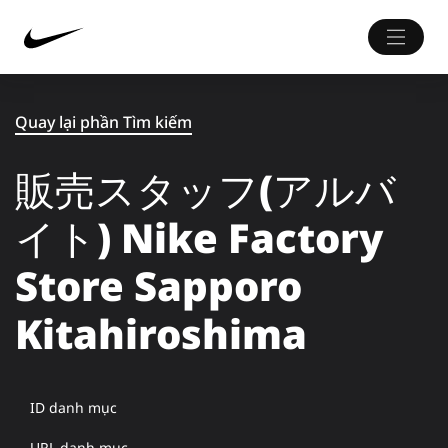
Quay lại phần Tìm kiếm
販売スタッフ(アルバ
イト) Nike Factory
Store Sapporo
Kitahiroshima
ID danh mục
URL danh mục