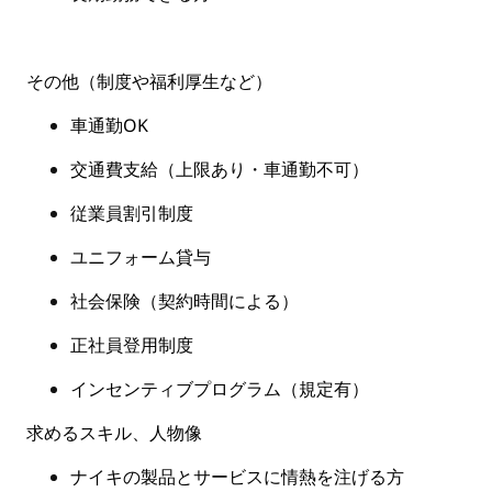
その他（制度や福利厚生など
）
車通勤OK
交通費支給（上限あり・
車通勤不可
）
従業員割引制度
ユニフォーム貸与
社会保険
（
契約時間による
）
正社員登用制度
インセンティブプログラム（規定有
）
求めるスキル、人物像
ナイキの製品とサービスに情熱を注げる方