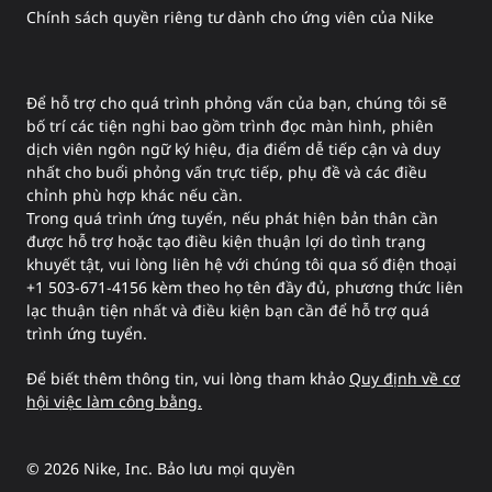
Chính sách quyền riêng tư dành cho ứng viên của Nike
Để hỗ trợ cho quá trình phỏng vấn của bạn, chúng tôi sẽ
bố trí các tiện nghi bao gồm trình đọc màn hình, phiên
dịch viên ngôn ngữ ký hiệu, địa điểm dễ tiếp cận và duy
nhất cho buổi phỏng vấn trực tiếp, phụ đề và các điều
chỉnh phù hợp khác nếu cần.
Trong quá trình ứng tuyển, nếu phát hiện bản thân cần
được hỗ trợ hoặc tạo điều kiện thuận lợi do tình trạng
khuyết tật, vui lòng liên hệ với chúng tôi qua số điện thoại
+1 503-671-4156 kèm theo họ tên đầy đủ, phương thức liên
lạc thuận tiện nhất và điều kiện bạn cần để hỗ trợ quá
trình ứng tuyển.
Để biết thêm thông tin, vui lòng tham khảo
Quy định về cơ
hội việc làm công bằng.
©
2026
Nike, Inc. Bảo lưu mọi quyền