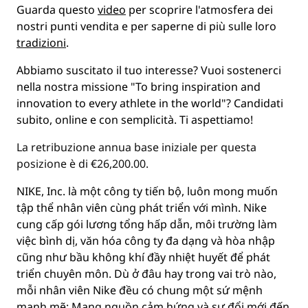
Guarda questo
video
per scoprire l'atmosfera dei
nostri punti vendita e per saperne di più sulle loro
tradizioni
.
Abbiamo suscitato il tuo interesse? Vuoi sostenerci
nella nostra missione
"To bring inspiration and
innovation to every athlete in the world"
? Candidati
subito, online e con semplicità. Ti aspettiamo!
La retribuzione annua base iniziale per questa
posizione è di €26,200.00.
NIKE, Inc. là một công ty tiến bộ, luôn mong muốn
tập thể nhân viên cùng phát triển với mình. Nike
cung cấp gói lương tổng hấp dẫn, môi trường làm
việc bình dị, văn hóa công ty đa dạng và hòa nhập
cũng như bầu không khí đầy nhiệt huyết để phát
triển chuyên môn. Dù ở đâu hay trong vai trò nào,
mỗi nhân viên Nike đều có chung một sứ mệnh
mạnh mẽ: Mang nguồn cảm hứng và sự đổi mới đến