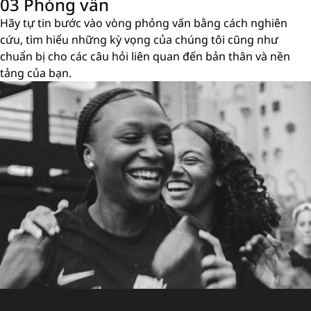
03 Phỏng vấn
Hãy tự tin bước vào vòng phỏng vấn bằng cách nghiên
cứu, tìm hiểu những kỳ vọng của chúng tôi cũng như
chuẩn bị cho các câu hỏi liên quan đến bản thân và nền
tảng của bạn.