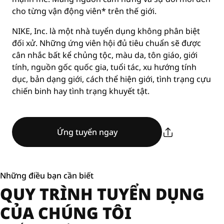
cho từng vận động viên* trên thế giới.
NIKE, Inc. là một nhà tuyển dụng không phân biệt
đối xử. Những ứng viên hội đủ tiêu chuẩn sẽ được
cân nhắc bất kể chủng tộc, màu da, tôn giáo, giới
tính, nguồn gốc quốc gia, tuổi tác, xu hướng tính
dục, bản dạng giới, cách thể hiện giới, tình trạng cựu
chiến binh hay tình trạng khuyết tật.
Ứng tuyển ngay
Những điều bạn cần biết
QUY TRÌNH TUYỂN DỤNG
CỦA CHÚNG TÔI