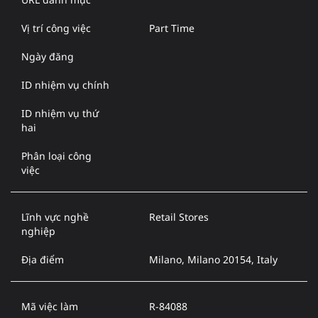
Vị trí công việc
Part Time
Ngày đăng
ID nhiệm vụ chính
ID nhiệm vụ thứ
hai
Phân loại công
việc
Lĩnh vực nghề
Retail Stores
nghiệp
Địa điểm
Milano, Milano 20154, Italy
Mã việc làm
R-84088