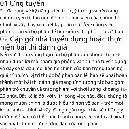
01 Ứng tuyển
Sự đa dạng về kỹ năng, kiến ​​thức, ý tưởng và nền tảng
chính là yếu tố tạo nên đội ngũ nhân viên của chúng tôi.
Chính vì vậy, hãy xem xét kỹ phần mô tả về công việc,
phòng ban và bộ phận để tìm kiếm vị trí phù hợp với bạn.
02 Gặp gỡ nhà tuyển dụng hoặc thực
hiện bài thi đánh giá
Nếu vượt qua vòng loại của bộ phận văn phòng, bạn sẽ
nhận được lời mời tham gia phỏng vấn từ nhà tuyển dụng
và đây sẽ là đầu mối liên hệ chính của bạn trong toàn bộ
quá trình. Với vị trí thuộc bộ phận bán lẻ, bạn sẽ phải hoàn
thành một bài thi đánh giá mang tính tương tác bao gồm
phần trò chuyện và trắc nghiệm với thời lượng khoảng 10-
20 phút. Bất kể là đối với vị trí công việc nào, điều chúng tôi
mong muốn chính là được hiểu rõ hơn về bạn – trên mọi
khía cạnh – chính vì vậy, đừng ngần ngại chia sẻ những ý
tưởng để bạn có thể hoàn thành công việc một cách xuất
sắc nhất cũng như nét độc đáo của riêng bạn.