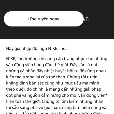
Ứng tuyển ngay
Hãy gia nhập đội ngũ NIKE, Inc.
NIKE, Inc. không chỉ cung cấp trang phục cho những
vận động viên hàng đầu thế giới. Đây còn là nơi
những cá nhân đầy nhiệt huyết hội tụ để cùng nhau
kiến tạo tương lai của thể thao. Chúng tôi tự tin
khẳng định bản sắc cũng như mục tiêu mà mình
theo đuổi, đó chính là mang đến những giải pháp
đột phá và nguồn cảm hứng cho mọi vận động viên*
trên toàn thế giới. Chúng tôi tìm kiếm những nhân
tài sẵn sàng phá vỡ giới hạn, nâng tầm tiềm năng và
tiếp tục dẫn dắt chúng tôi chinh phục những đỉnh