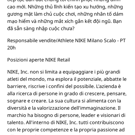
cao mới. Những thủ lĩnh kiến tạo xu hướng, những
gương mặt làm chủ cuộc chơi, những nhân tố dám
mạo hiểm và những mắt xích gắn kết đội ngũ. Bạn
đã sẵn sàng nhập cuộc chưa?
Responsabile vendite/Athlete NIKE Milano Scalo - PT
20h
Posizioni aperte NIKE Retail
NIKE, Inc. non si limita a equipaggiare i più grandi
atleti del mondo, ma esplora il potenziale, abbatte le
barriere, riscrive i confini del possibile. L'azienda è
alla ricerca di persone in grado di crescere, pensare,
sognare e creare. La sua cultura si alimenta con la
diversità e la valorizzazione dell'immaginazione. Il
marchio ha bisogno di persone, leader e visionari di
talento. All'interno di NIKE, Inc. tutti contribuiscono
con le proprie competenze e la propria passione ad