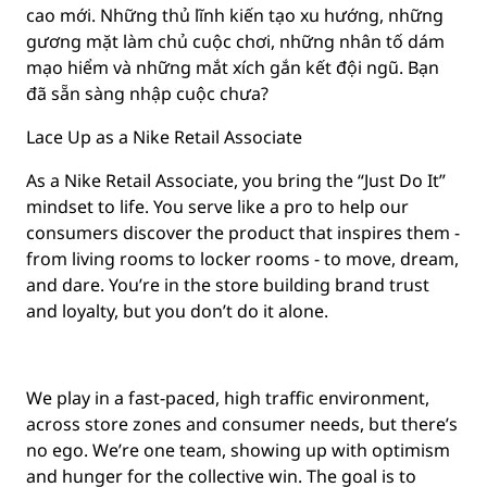
cao mới. Những thủ lĩnh kiến tạo xu hướng, những
gương mặt làm chủ cuộc chơi, những nhân tố dám
mạo hiểm và những mắt xích gắn kết đội ngũ. Bạn
đã sẵn sàng nhập cuộc chưa?
Lace Up as a Nike Retail Associate
As a Nike Retail Associate, you bring the “Just Do It”
mindset to life. You serve like a pro to help our
consumers discover the product that inspires them -
from living rooms to locker rooms - to move, dream,
and dare. You’re in the store building brand trust
and loyalty, but you don’t do it alone.
We play in a fast-paced, high traffic environment,
across store zones and consumer needs, but there’s
no ego. We’re one team, showing up with optimism
and hunger for the collective win. The goal is to