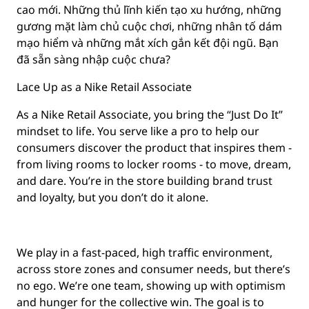
cao mới. Những thủ lĩnh kiến tạo xu hướng, những
gương mặt làm chủ cuộc chơi, những nhân tố dám
mạo hiểm và những mắt xích gắn kết đội ngũ. Bạn
đã sẵn sàng nhập cuộc chưa?
Lace Up as a Nike Retail Associate
As a Nike Retail Associate, you bring the “Just Do It”
mindset to life. You serve like a pro to help our
consumers discover the product that inspires them -
from living rooms to locker rooms - to move, dream,
and dare. You’re in the store building brand trust
and loyalty, but you don’t do it alone.
We play in a fast-paced, high traffic environment,
across store zones and consumer needs, but there’s
no ego. We’re one team, showing up with optimism
and hunger for the collective win. The goal is to