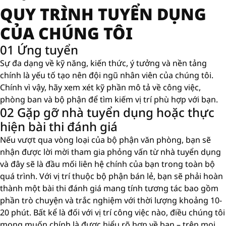
QUY TRÌNH TUYỂN DỤNG
CỦA CHÚNG TÔI
01 Ứng tuyển
Sự đa dạng về kỹ năng, kiến ​​thức, ý tưởng và nền tảng
chính là yếu tố tạo nên đội ngũ nhân viên của chúng tôi.
Chính vì vậy, hãy xem xét kỹ phần mô tả về công việc,
phòng ban và bộ phận để tìm kiếm vị trí phù hợp với bạn.
02 Gặp gỡ nhà tuyển dụng hoặc thực
hiện bài thi đánh giá
Nếu vượt qua vòng loại của bộ phận văn phòng, bạn sẽ
nhận được lời mời tham gia phỏng vấn từ nhà tuyển dụng
và đây sẽ là đầu mối liên hệ chính của bạn trong toàn bộ
quá trình. Với vị trí thuộc bộ phận bán lẻ, bạn sẽ phải hoàn
thành một bài thi đánh giá mang tính tương tác bao gồm
phần trò chuyện và trắc nghiệm với thời lượng khoảng 10-
20 phút. Bất kể là đối với vị trí công việc nào, điều chúng tôi
mong muốn chính là được hiểu rõ hơn về bạn – trên mọi