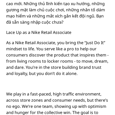
cao mới. Những thủ lĩnh kiến tạo xu hướng, những
gương mặt làm chủ cuộc chơi, những nhân tố dám
mạo hiểm và những mắt xích gắn kết đội ngũ. Bạn
đã sẵn sàng nhập cuộc chưa?
Lace Up as a Nike Retail Associate
As a Nike Retail Associate, you bring the “Just Do It”
mindset to life. You serve like a pro to help our
consumers discover the product that inspires them -
from living rooms to locker rooms - to move, dream,
and dare. You’re in the store building brand trust
and loyalty, but you don’t do it alone.
We play in a fast-paced, high traffic environment,
across store zones and consumer needs, but there’s
no ego. We’re one team, showing up with optimism
and hunger for the collective win. The goal is to