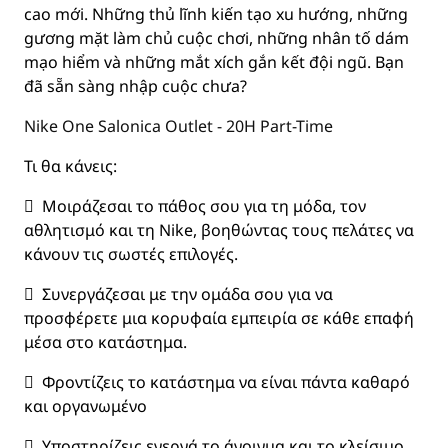
cao mới. Những thủ lĩnh kiến tạo xu hướng, những
gương mặt làm chủ cuộc chơi, những nhân tố dám
mạo hiểm và những mắt xích gắn kết đội ngũ. Bạn
đã sẵn sàng nhập cuộc chưa?
Nike One Salonica Outlet - 20H Part-Time
Τι θα κάνεις:
 Μοιράζεσαι το πάθος σου για τη μόδα, τον
αθλητισμό και τη Nike, βοηθώντας τους πελάτες να
κάνουν τις σωστές επιλογές.
 Συνεργάζεσαι με την ομάδα σου για να
προσφέρετε μια κορυφαία εμπειρία σε κάθε επαφή
μέσα στο κατάστημα.
 Φροντίζεις το κατάστημα να είναι πάντα καθαρό
και οργανωμένο
 Υποστηρίζεις ενεργά το άνοιγμα και το κλείσιμο