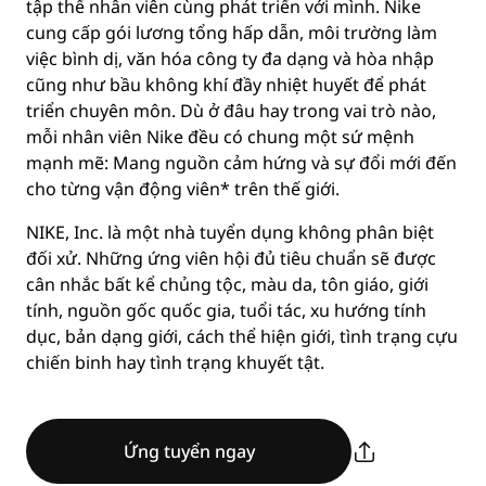
tập thể nhân viên cùng phát triển với mình. Nike
cung cấp gói lương tổng hấp dẫn, môi trường làm
việc bình dị, văn hóa công ty đa dạng và hòa nhập
cũng như bầu không khí đầy nhiệt huyết để phát
triển chuyên môn. Dù ở đâu hay trong vai trò nào,
mỗi nhân viên Nike đều có chung một sứ mệnh
mạnh mẽ: Mang nguồn cảm hứng và sự đổi mới đến
cho từng vận động viên* trên thế giới.
NIKE, Inc. là một nhà tuyển dụng không phân biệt
đối xử. Những ứng viên hội đủ tiêu chuẩn sẽ được
cân nhắc bất kể chủng tộc, màu da, tôn giáo, giới
tính, nguồn gốc quốc gia, tuổi tác, xu hướng tính
dục, bản dạng giới, cách thể hiện giới, tình trạng cựu
chiến binh hay tình trạng khuyết tật.
Ứng tuyển ngay