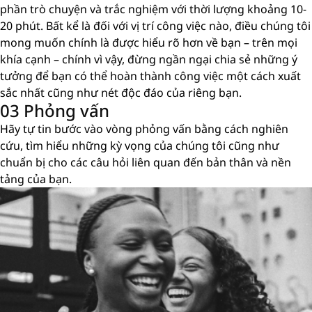
phần trò chuyện và trắc nghiệm với thời lượng khoảng 10-
20 phút. Bất kể là đối với vị trí công việc nào, điều chúng tôi
mong muốn chính là được hiểu rõ hơn về bạn – trên mọi
khía cạnh – chính vì vậy, đừng ngần ngại chia sẻ những ý
tưởng để bạn có thể hoàn thành công việc một cách xuất
sắc nhất cũng như nét độc đáo của riêng bạn.
03 Phỏng vấn
Hãy tự tin bước vào vòng phỏng vấn bằng cách nghiên
cứu, tìm hiểu những kỳ vọng của chúng tôi cũng như
chuẩn bị cho các câu hỏi liên quan đến bản thân và nền
tảng của bạn.