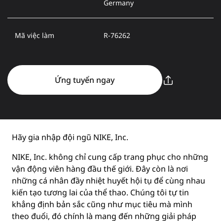
Germany
Mã việc làm
R-76262
Ứng tuyển ngay
Hãy gia nhập đội ngũ NIKE, Inc.
NIKE, Inc. không chỉ cung cấp trang phục cho những
vận động viên hàng đầu thế giới. Đây còn là nơi
những cá nhân đầy nhiệt huyết hội tụ để cùng nhau
kiến tạo tương lai của thể thao. Chúng tôi tự tin
khẳng định bản sắc cũng như mục tiêu mà mình
theo đuổi, đó chính là mang đến những giải pháp