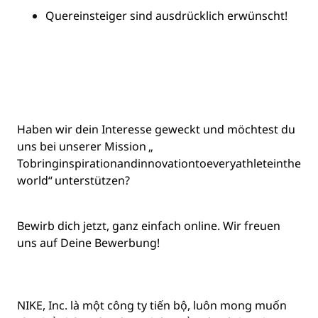
Quereinsteiger sind ausdrücklich erwünscht!
Haben wir dein Interesse geweckt und möchtest du
uns bei unserer Mission „
To
bring
inspiration
and
innovation
to
every
athlete
in
the
world
“ unterstützen?
Bewirb dich jetzt, ganz einfach online. Wir freuen
uns auf Deine Bewerbung!
NIKE, Inc. là một công ty tiến bộ, luôn mong muốn