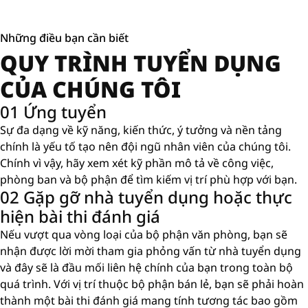
Những điều bạn cần biết
QUY TRÌNH TUYỂN DỤNG
CỦA CHÚNG TÔI
01 Ứng tuyển
Sự đa dạng về kỹ năng, kiến ​​thức, ý tưởng và nền tảng
chính là yếu tố tạo nên đội ngũ nhân viên của chúng tôi.
Chính vì vậy, hãy xem xét kỹ phần mô tả về công việc,
phòng ban và bộ phận để tìm kiếm vị trí phù hợp với bạn.
02 Gặp gỡ nhà tuyển dụng hoặc thực
hiện bài thi đánh giá
Nếu vượt qua vòng loại của bộ phận văn phòng, bạn sẽ
nhận được lời mời tham gia phỏng vấn từ nhà tuyển dụng
và đây sẽ là đầu mối liên hệ chính của bạn trong toàn bộ
quá trình. Với vị trí thuộc bộ phận bán lẻ, bạn sẽ phải hoàn
thành một bài thi đánh giá mang tính tương tác bao gồm