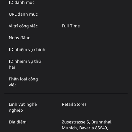
ID danh mục
URL danh mục
Vị trí công việc
Full Time
Ngày đăng
ID nhiệm vụ chính
ID nhiệm vụ thứ
hai
Phân loại công
việc
Lĩnh vực nghề
Retail Stores
nghiệp
Địa điểm
Zusestrasse 5, Brunnthal,
Munich, Bavaria 85649,