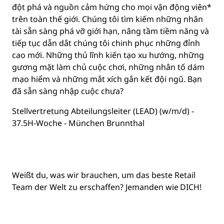
đột phá và nguồn cảm hứng cho mọi vận động viên*
trên toàn thế giới. Chúng tôi tìm kiếm những nhân
tài sẵn sàng phá vỡ giới hạn, nâng tầm tiềm năng và
tiếp tục dẫn dắt chúng tôi chinh phục những đỉnh
cao mới. Những thủ lĩnh kiến tạo xu hướng, những
gương mặt làm chủ cuộc chơi, những nhân tố dám
mạo hiểm và những mắt xích gắn kết đội ngũ. Bạn
đã sẵn sàng nhập cuộc chưa?
Stellvertretung Abteilungsleiter (LEAD) (w/m/d) -
37.5H-Woche - München Brunnthal
Weißt du, was wir brauchen, um das beste Retail
Team der Welt zu erschaffen? Jemanden wie DICH!