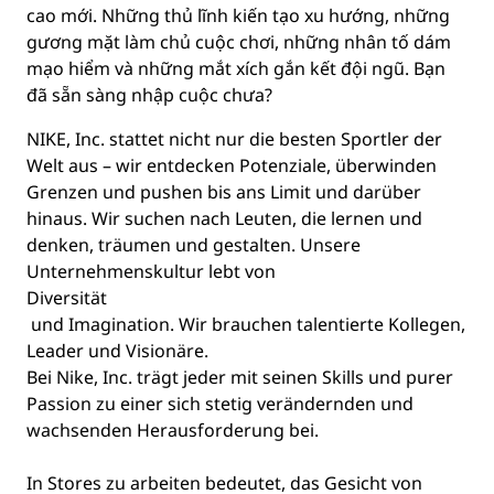
cao mới. Những thủ lĩnh kiến tạo xu hướng, những
gương mặt làm chủ cuộc chơi, những nhân tố dám
mạo hiểm và những mắt xích gắn kết đội ngũ. Bạn
đã sẵn sàng nhập cuộc chưa?
NIKE, Inc. stattet nicht nur die besten Sportler der
Welt aus – wir entdecken Potenziale, überwinden
Grenzen und pushen bis ans Limit und darüber
hinaus. Wir suchen nach Leuten, die lernen und
denken, träumen und gestalten. Unsere
Unternehmenskultur lebt von
Diversität
und Imagination. Wir brauchen talentierte Kollegen,
Leader und Visionäre.
Bei Nike, Inc. trägt jeder mit seinen Skills und purer
Passion zu einer sich stetig verändernden und
wachsenden Herausforderung bei.
In Stores zu arbeiten bedeutet, das Gesicht von