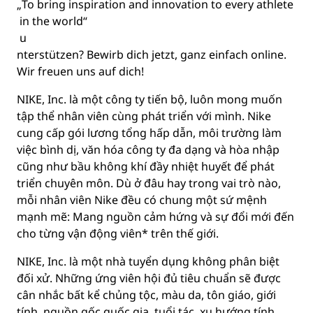
„
To
bring
inspiration
and
innovation
to
every
athlete
in
the
world
“
u
nterstützen? Bewirb dich jetzt, ganz einfach online.
Wir freuen uns auf dich!
NIKE, Inc. là một công ty tiến bộ, luôn mong muốn
tập thể nhân viên cùng phát triển với mình. Nike
cung cấp gói lương tổng hấp dẫn, môi trường làm
việc bình dị, văn hóa công ty đa dạng và hòa nhập
cũng như bầu không khí đầy nhiệt huyết để phát
triển chuyên môn. Dù ở đâu hay trong vai trò nào,
mỗi nhân viên Nike đều có chung một sứ mệnh
mạnh mẽ: Mang nguồn cảm hứng và sự đổi mới đến
cho từng vận động viên* trên thế giới.
NIKE, Inc. là một nhà tuyển dụng không phân biệt
đối xử. Những ứng viên hội đủ tiêu chuẩn sẽ được
cân nhắc bất kể chủng tộc, màu da, tôn giáo, giới
tính, nguồn gốc quốc gia, tuổi tác, xu hướng tính