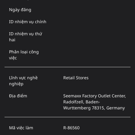
Ngày đăng
ID nhiệm vụ chính
ID nhiệm vụ thứ
hai
Phân loại công
việc
Lĩnh vực nghề
Retail Stores
nghiệp
Địa điểm
Seemaxx Factory Outlet Center,
Radolfzell, Baden-
Wurttemberg 78315, Germany
Mã việc làm
R-86560