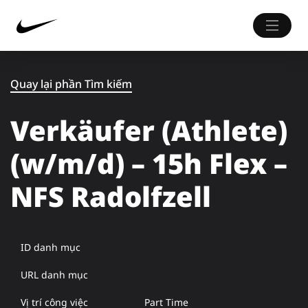
Quay lại phần Tìm kiếm
Verkäufer (Athlete)
(w/m/d) – 15h Flex –
NFS Radolfzell
ID danh mục
URL danh mục
Vị trí công việc
Part Time