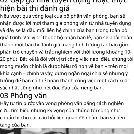
hiện bài thi đánh giá
Nếu vượt qua vòng loại của bộ phận văn phòng, bạn sẽ
nhận được lời mời tham gia phỏng vấn từ nhà tuyển dụng
và đây sẽ là đầu mối liên hệ chính của bạn trong toàn bộ
quá trình. Với vị trí thuộc bộ phận bán lẻ, bạn sẽ phải hoàn
thành một bài thi đánh giá mang tính tương tác bao gồm
phần trò chuyện và trắc nghiệm với thời lượng khoảng 10-
20 phút. Bất kể là đối với vị trí công việc nào, điều chúng tôi
mong muốn chính là được hiểu rõ hơn về bạn – trên mọi
khía cạnh – chính vì vậy, đừng ngần ngại chia sẻ những ý
tưởng để bạn có thể hoàn thành công việc một cách xuất
sắc nhất cũng như nét độc đáo của riêng bạn.
03 Phỏng vấn
Hãy tự tin bước vào vòng phỏng vấn bằng cách nghiên
cứu, tìm hiểu những kỳ vọng của chúng tôi cũng như
chuẩn bị cho các câu hỏi liên quan đến bản thân và nền
tảng của bạn.