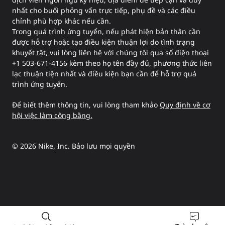
nhất cho buổi phỏng vấn trực tiếp, phụ đề và các điều
chỉnh phù hợp khác nếu cần.
Trong quá trình ứng tuyển, nếu phát hiện bản thân cần
được hỗ trợ hoặc tạo điều kiện thuận lợi do tình trạng
khuyết tật, vui lòng liên hệ với chúng tôi qua số điện thoại
+1 503-671-4156 kèm theo họ tên đầy đủ, phương thức liên
lạc thuận tiện nhất và điều kiện bạn cần để hỗ trợ quá
trình ứng tuyển.
Để biết thêm thông tin, vui lòng tham khảo
Quy định về cơ
hội việc làm công bằng.
©
2026
Nike, Inc. Bảo lưu mọi quyền