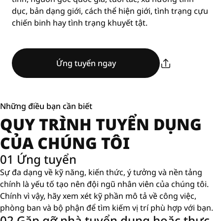
dục, bản dạng giới, cách thể hiện giới, tình trạng cựu
chiến binh hay tình trạng khuyết tật.
Ứng tuyển ngay
Những điều bạn cần biết
QUY TRÌNH TUYỂN DỤNG
CỦA CHÚNG TÔI
01 Ứng tuyển
Sự đa dạng về kỹ năng, kiến ​​thức, ý tưởng và nền tảng
chính là yếu tố tạo nên đội ngũ nhân viên của chúng tôi.
Chính vì vậy, hãy xem xét kỹ phần mô tả về công việc,
phòng ban và bộ phận để tìm kiếm vị trí phù hợp với bạn.
02 Gặp gỡ nhà tuyển dụng hoặc thực