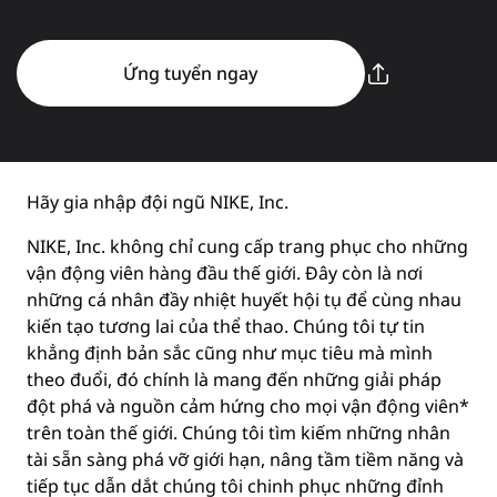
Ứng tuyển ngay
Hãy gia nhập đội ngũ NIKE, Inc.
NIKE, Inc. không chỉ cung cấp trang phục cho những
vận động viên hàng đầu thế giới. Đây còn là nơi
những cá nhân đầy nhiệt huyết hội tụ để cùng nhau
kiến tạo tương lai của thể thao. Chúng tôi tự tin
khẳng định bản sắc cũng như mục tiêu mà mình
theo đuổi, đó chính là mang đến những giải pháp
đột phá và nguồn cảm hứng cho mọi vận động viên*
trên toàn thế giới. Chúng tôi tìm kiếm những nhân
tài sẵn sàng phá vỡ giới hạn, nâng tầm tiềm năng và
tiếp tục dẫn dắt chúng tôi chinh phục những đỉnh