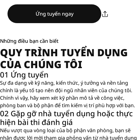
Ứng tuyển ngay
Những điều bạn cần biết
QUY TRÌNH TUYỂN DỤNG
CỦA CHÚNG TÔI
01 Ứng tuyển
Sự đa dạng về kỹ năng, kiến ​​thức, ý tưởng và nền tảng
chính là yếu tố tạo nên đội ngũ nhân viên của chúng tôi.
Chính vì vậy, hãy xem xét kỹ phần mô tả về công việc,
phòng ban và bộ phận để tìm kiếm vị trí phù hợp với bạn.
02 Gặp gỡ nhà tuyển dụng hoặc thực
hiện bài thi đánh giá
Nếu vượt qua vòng loại của bộ phận văn phòng, bạn sẽ
nhận được lời mời tham gia phỏng vấn từ nhà tuyển dụng