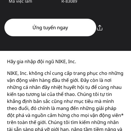
Mã việc làm
R-83089
Ứng tuyển ngay
Hãy gia nhập đội ngũ NIKE, Inc.
NIKE, Inc. không chỉ cung cấp trang phục cho những
vận động viên hàng đầu thế giới. Đây còn là nơi
những cá nhân đầy nhiệt huyết hội tụ để cùng nhau
kiến tạo tương lai của thể thao. Chúng tôi tự tin
khẳng định bản sắc cũng như mục tiêu mà mình
theo đuổi, đó chính là mang đến những giải pháp
đột phá và nguồn cảm hứng cho mọi vận động viên*
trên toàn thế giới. Chúng tôi tìm kiếm những nhân
tài sẵn sàng phá vỡ giới hạn, nâng tầm tiềm năng và