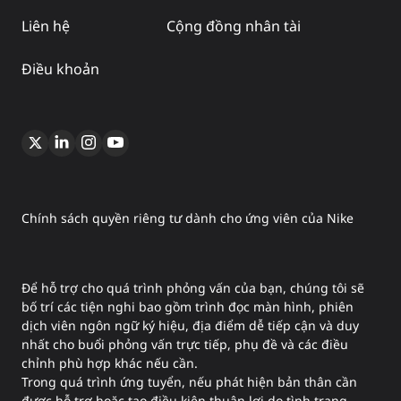
Liên hệ
Cộng đồng nhân tài
Điều khoản
Chính sách quyền riêng tư dành cho ứng viên của Nike
Để hỗ trợ cho quá trình phỏng vấn của bạn, chúng tôi sẽ
bố trí các tiện nghi bao gồm trình đọc màn hình, phiên
dịch viên ngôn ngữ ký hiệu, địa điểm dễ tiếp cận và duy
nhất cho buổi phỏng vấn trực tiếp, phụ đề và các điều
chỉnh phù hợp khác nếu cần.
Trong quá trình ứng tuyển, nếu phát hiện bản thân cần
được hỗ trợ hoặc tạo điều kiện thuận lợi do tình trạng