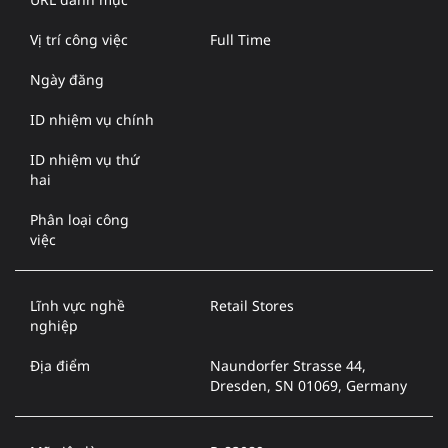
Vị trí công việc
Full Time
Ngày đăng
ID nhiệm vụ chính
ID nhiệm vụ thứ
hai
Phân loại công
việc
Lĩnh vực nghề
Retail Stores
nghiệp
Địa điểm
Naundorfer Strasse 44,
Dresden, SN 01069, Germany