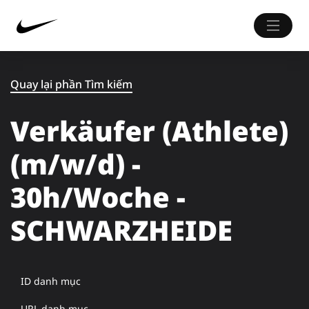
Quay lại phần Tìm kiếm
Verkäufer (Athlete)
(m/w/d) -
30h/Woche -
SCHWARZHEIDE
ID danh mục
URL danh mục