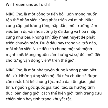
Wir freuen uns auf dich!
NIKE, Inc. là một công ty tiến bộ, luôn mong muốn
tập thể nhân viên cùng phát triển với mình. Nike
cung cấp gói lương tổng hấp dẫn, môi trường làm
việc bình dị, văn hóa công ty đa dạng và hòa nhập
cũng như bầu không khí đầy nhiệt huyết để phát
triển chuyên môn. Dù ở đâu hay trong vai trò nào,
mỗi nhân viên Nike đều có chung một sứ mệnh
mạnh mẽ: Mang nguồn cảm hứng và sự đổi mới đến
cho từng vận động viên* trên thế giới.
NIKE, Inc. là một nhà tuyển dụng không phân biệt
đối xử. Những ứng viên hội đủ tiêu chuẩn sẽ được
cân nhắc bất kể chủng tộc, màu da, tôn giáo, giới
tính, nguồn gốc quốc gia, tuổi tác, xu hướng tính
dục, bản dạng giới, cách thể hiện giới, tình trạng cựu
chiến binh hay tình trạng khuyết tật.