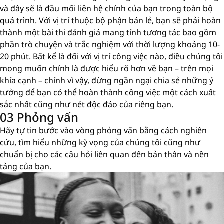
và đây sẽ là đầu mối liên hệ chính của bạn trong toàn bộ
quá trình. Với vị trí thuộc bộ phận bán lẻ, bạn sẽ phải hoàn
thành một bài thi đánh giá mang tính tương tác bao gồm
phần trò chuyện và trắc nghiệm với thời lượng khoảng 10-
20 phút. Bất kể là đối với vị trí công việc nào, điều chúng tôi
mong muốn chính là được hiểu rõ hơn về bạn – trên mọi
khía cạnh – chính vì vậy, đừng ngần ngại chia sẻ những ý
tưởng để bạn có thể hoàn thành công việc một cách xuất
sắc nhất cũng như nét độc đáo của riêng bạn.
03 Phỏng vấn
Hãy tự tin bước vào vòng phỏng vấn bằng cách nghiên
cứu, tìm hiểu những kỳ vọng của chúng tôi cũng như
chuẩn bị cho các câu hỏi liên quan đến bản thân và nền
tảng của bạn.