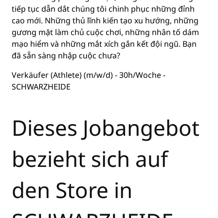
tiếp tục dẫn dắt chúng tôi chinh phục những đỉnh
cao mới. Những thủ lĩnh kiến tạo xu hướng, những
gương mặt làm chủ cuộc chơi, những nhân tố dám
mạo hiểm và những mắt xích gắn kết đội ngũ. Bạn
đã sẵn sàng nhập cuộc chưa?
Verkäufer (Athlete) (m/w/d) - 30h/Woche -
SCHWARZHEIDE
Dieses Jobangebot
bezieht sich auf
den Store in