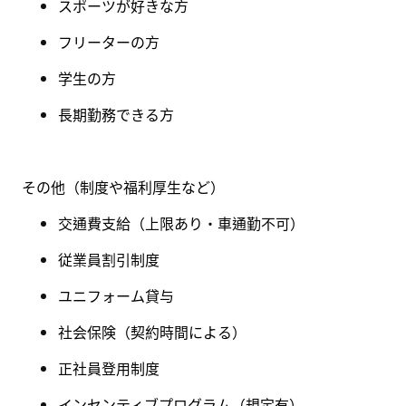
スポーツが好きな方
フリーターの方
学生の方
長期勤務できる方
その他（制度や福利厚生など
）
交通費支給（上限あり・
車通勤不可
）
従業員割引制度
ユニフォーム貸与
社会保険
（
契約時間による
）
正社員登用制度
インセンティブプログラム（規定有
）