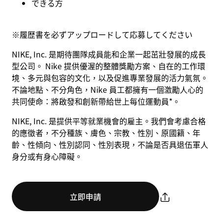
できる方
※
履歴書を必ずアップロードして応募してください
NIKE, Inc. 是期待團隊成員能和企業一起茁壯發展的成長
型公司。 Nike 提供優渥的整體獎勵方案、自在的工作環
境、多元與包容的文化，以及促進專業發展的活力氣氛。
不論地點、不分角色，Nike 員工都擁有一個激勵人心的
共同使命：將啟發和創新帶給世上每位運動員*。
NIKE, Inc. 是提供平等就業機會的雇主。我們會考慮合格
的應徵者，不分種族、膚色、宗教、性別、原國籍、年
齡、性傾向、性別認同、性別表現，不論是否具退伍軍人
身分或有身心障礙。
立即申請