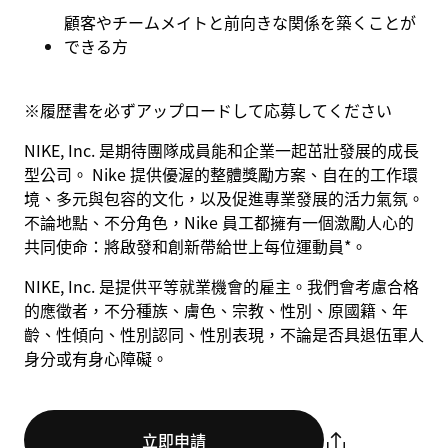
顧客やチームメイトと前向きな関係を築くことが
できる方
※
履歴書を必ずアップロードして応募してください
NIKE, Inc. 是期待團隊成員能和企業一起茁壯發展的成長
型公司。 Nike 提供優渥的整體獎勵方案、自在的工作環
境、多元與包容的文化，以及促進專業發展的活力氣氛。
不論地點、不分角色，Nike 員工都擁有一個激勵人心的
共同使命：將啟發和創新帶給世上每位運動員*。
NIKE, Inc. 是提供平等就業機會的雇主。我們會考慮合格
的應徵者，不分種族、膚色、宗教、性別、原國籍、年
齡、性傾向、性別認同、性別表現，不論是否具退伍軍人
身分或有身心障礙。
立即申請