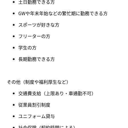
土日勤務できる方
GWや年末年始などの繁忙期に勤務できる方
スポーツが好きな方
フリーターの方
学生の方
長期勤務できる方
その他（制度や福利厚生など
）
交通費支給（上限あり・
車通勤不可
）
従業員割引制度
ユニフォーム貸与
社会保険
（
契約時間による
）