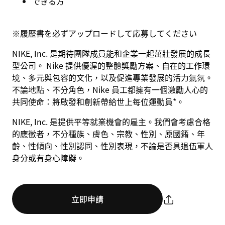
できる方
※
履歴書を必ずアップロードして応募してください
NIKE, Inc. 是期待團隊成員能和企業一起茁壯發展的成長
型公司。 Nike 提供優渥的整體獎勵方案、自在的工作環
境、多元與包容的文化，以及促進專業發展的活力氣氛。
不論地點、不分角色，Nike 員工都擁有一個激勵人心的
共同使命：將啟發和創新帶給世上每位運動員*。
NIKE, Inc. 是提供平等就業機會的雇主。我們會考慮合格
的應徵者，不分種族、膚色、宗教、性別、原國籍、年
齡、性傾向、性別認同、性別表現，不論是否具退伍軍人
身分或有身心障礙。
立即申請