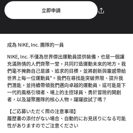
立即申請
成為 NIKE, Inc. 團隊的一員
NIKE, Inc. 不僅為世界傑出運動員提供裝備，也是一個讓
充滿熱情的人們齊聚一堂，共同打造運動未來的地方。我
們毫不掩飾自己是誰、追求的目標，並將創新與靈感帶給
世界上每一位運動員*。我們在尋找能突破界限、提升我
們潛能，並持續帶領我們邁向卓越的運動員，這可能是下
一代的風格引領者、場上的主控球員、勇於冒險的開創
者，以及凝聚團隊的核心人物。躍躍欲試了嗎？
【ご応募いただく際の注意事項】
履歴書の添付がない場合、自動的にお見送りになる可能
性がありますのでご注意ください
------------------------------------------------------------------