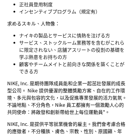
正社員登用制度
インセンティブプログラム（規定有）
求めるスキル、人物像：
ナイキの製品とサービスに情熱を注げる方
サービス、ストックルーム業務等を含むがこれら
に限定されない、店舗アスリートの役割の基礎を
学ぶ熱意をお持ちの方
顧客やチームメイトと前向きな関係を築くことが
できる方
NIKE, Inc. 是期待團隊成員能和企業一起茁壯發展的成長
型公司。 Nike 提供優渥的整體獎勵方案、自在的工作環
境、多元與包容的文化，以及促進專業發展的活力氣氛。
不論地點、不分角色，Nike 員工都擁有一個激勵人心的
共同使命：將啟發和創新帶給世上每位運動員*。
NIKE, Inc. 是提供平等就業機會的雇主。我們會考慮合格
的應徵者，不分種族、膚色、宗教、性別、原國籍、年