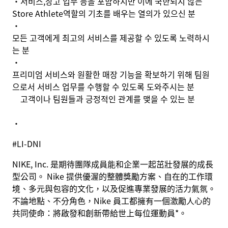
•
서비스
,
창고 업무 등을 포함하지만 이에 국한되지 않는
Store Athlete
역할의 기초를 배우는 열의가 있으신 분
•
모든 고객에게 최고의 서비스를 제공할 수 있도록 노력하시
는 분
•
프리미엄 서비스와 원활한 매장 기능을 확보하기 위해 팀원
으로서 서비스 업무를 수행할 수 있도록 도와주시는 분
고객이나 팀원들과 긍정적인 관계를 맺을 수 있는 분
•
#LI-DNI
NIKE, Inc. 是期待團隊成員能和企業一起茁壯發展的成長
型公司。 Nike 提供優渥的整體獎勵方案、自在的工作環
境、多元與包容的文化，以及促進專業發展的活力氣氛。
不論地點、不分角色，Nike 員工都擁有一個激勵人心的
共同使命：將啟發和創新帶給世上每位運動員*。