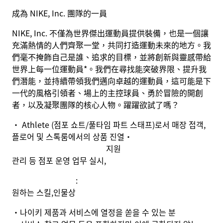
成為 NIKE, Inc. 團隊的一員
NIKE, Inc. 不僅為世界傑出運動員提供裝備，也是一個讓
充滿熱情的人們齊聚一堂，共同打造運動未來的地方。我
們毫不掩飾自己是誰、追求的目標，並將創新與靈感帶給
世界上每一位運動員*。我們在尋找能突破界限、提升我
們潛能，並持續帶領我們邁向卓越的運動員，這可能是下
一代的風格引領者、場上的主控球員、勇於冒險的開創
者，以及凝聚團隊的核心人物。躍躍欲試了嗎？
· Athlete (
점포 쇼트
/
풀타임 파트 스태프
)
로서 매장 접객
,
플로어 및 스톡룸에서의 상품 진열
·
지원
관리 등 점포 운영 업무 실시
,
:
원하는 스킬
,
인물상
•
나이키 제품과 서비스에 열정을 쏟을 수 있는 분