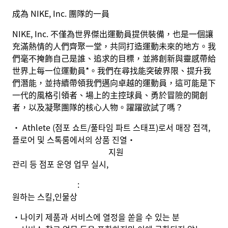
成為 NIKE, Inc. 團隊的一員
NIKE, Inc. 不僅為世界傑出運動員提供裝備，也是一個讓
充滿熱情的人們齊聚一堂，共同打造運動未來的地方。我
們毫不掩飾自己是誰、追求的目標，並將創新與靈感帶給
世界上每一位運動員*。我們在尋找能突破界限、提升我
們潛能，並持續帶領我們邁向卓越的運動員，這可能是下
一代的風格引領者、場上的主控球員、勇於冒險的開創
者，以及凝聚團隊的核心人物。躍躍欲試了嗎？
· Athlete (
점포 쇼트
/
풀타임 파트 스태프
)
로서 매장 접객
,
플로어 및 스톡룸에서의 상품 진열
·
지원
관리 등 점포 운영 업무 실시
,
:
원하는 스킬
,
인물상
•
나이키 제품과 서비스에 열정을 쏟을 수 있는 분