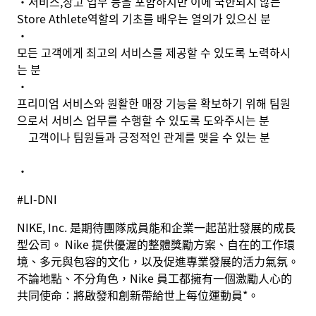
•
서비스
,
창고 업무 등을 포함하지만 이에 국한되지 않는
Store Athlete
역할의 기초를 배우는 열의가 있으신 분
•
모든 고객에게 최고의 서비스를 제공할 수 있도록 노력하시
는 분
•
프리미엄 서비스와 원활한 매장 기능을 확보하기 위해 팀원
으로서 서비스 업무를 수행할 수 있도록 도와주시는 분
고객이나 팀원들과 긍정적인 관계를 맺을 수 있는 분
•
#LI-DNI
NIKE, Inc. 是期待團隊成員能和企業一起茁壯發展的成長
型公司。 Nike 提供優渥的整體獎勵方案、自在的工作環
境、多元與包容的文化，以及促進專業發展的活力氣氛。
不論地點、不分角色，Nike 員工都擁有一個激勵人心的
共同使命：將啟發和創新帶給世上每位運動員*。