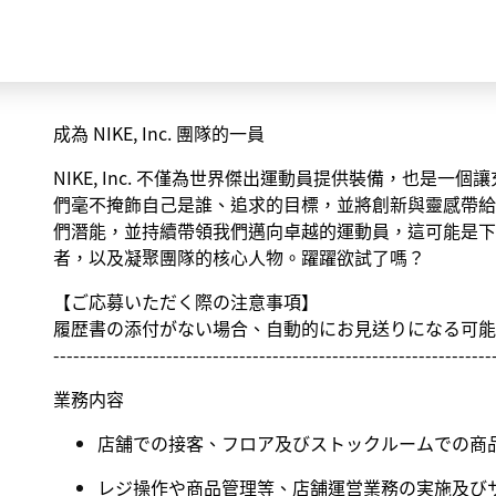
成為 NIKE, Inc. 團隊的一員
NIKE, Inc. 不僅為世界傑出運動員提供裝備，也是
們毫不掩飾自己是誰、追求的目標，並將創新與靈感帶給
們潛能，並持續帶領我們邁向卓越的運動員，這可能是下
者，以及凝聚團隊的核心人物。躍躍欲試了嗎？
【ご応募いただく際の注意事項】
履歴書の添付がない場合、自動的にお見送りになる可能
------------------------------------------------------------------
業務内容
店舗での接客、フロア及びストックルームでの商
レジ操作や商品管理等、店舗運営業務の実施及び