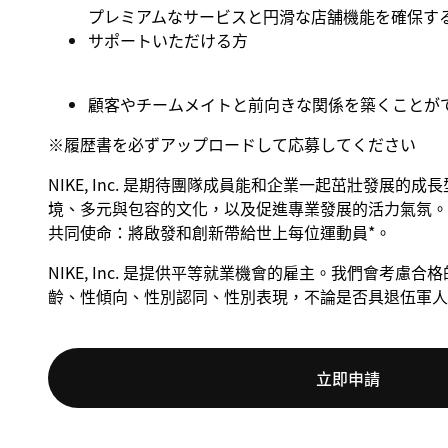
プレミアムなサービスと円滑な店舗機能を確保す
サポートいただける方
顧客やチームメイトと前向きな関係を築くことが
※
履歴書を必ずアップロードして応募してください
NIKE, Inc. 是期待團隊成員能和企業一起茁壯發展的
境、多元與包容的文化，以及促進專業發展的活力氣氛。 
共同使命：將啟發和創新帶給世上每位運動員*。
NIKE, Inc. 是提供平等就業機會的雇主。我們會考
齡、性傾向、性別認同、性別表現，不論是否具退伍軍人
立即申請