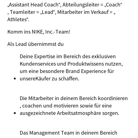
„Assistant Head Coach“
, Abteilungsleiter =
„Coach“
, Teamleiter =
„Lead“
, Mitarbeiter im Verkauf =
„
Athletes
“
.
Komm ins NIKE, Inc.‑Team!
Als Lead übernimmst du
Deine
Expertise
im
Bereich
des
exklusiven
Kundenservices
und
Produktwissens
nutzen
,
um
eine
besondere
Brand
Experience
für
unsere
Käufer
zu
schaffen.
Die
Mitarbeiter
in
deinem
Bereich
koordinieren
, coachen
und
motivieren
sowie
für
eine
ausgezeichnete
Arbeitsatmosphäre
sorgen
.
Das Management Team in
deinem
Bereich