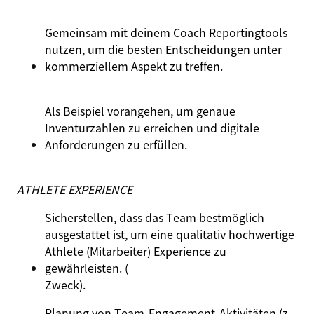
Gemeinsam
mit
deinem
Coach Reportingtools
nutzen
,
um
die besten
Entscheidungen
unter
kommerziellem
Aspekt
zu
treffen.
Als Beispiel
vorangehen
,
um
genaue
Inventurzahlen
zu
erreichen
und
digitale
Anforderungen
zu
erfüllen
.
ATHLETE EXPERIENCE
Sicherstellen, dass das Team bestmöglich
ausgestattet ist, um eine qualitativ hochwertige
Athlete (Mitarbeiter) Experience zu
gewährleisten. (
Zweck)
.
Planung von Team‑Engagement‑Aktivitäten (z.