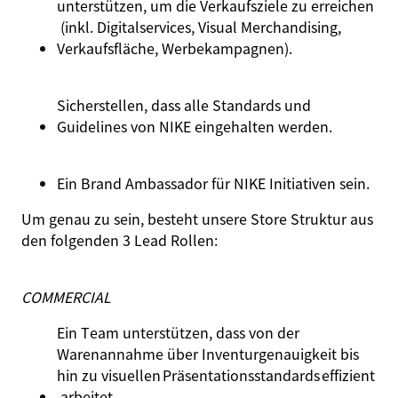
unterstützen
,
um
die
Verkaufsziele
zu
erreichen
(
inkl
.
Digitalservices
, Visual Merchandising,
Verkaufsfläche
,
Werbekampagnen
).
Sicherstellen
,
dass
alle Standards
und
Guidelines
von
NIKE
eingehalten
werden.
Ein Brand Ambassador für NIKE Initiativen sein.
Um genau zu sein, besteht unsere Store Struktur aus
den folgenden 3 Lead Rollen:
COMMERCIAL
Ein
Team
unterstützen
,
dass
von
der
Warenannahme
über
Inventurgenauigkeit
bis
hin
zu
visuellen
Präsentationsstandards
effizient
arbeitet
.