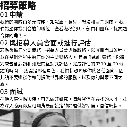
招募策略
01 申請
我們的團隊由多元技能、知識庫、意見、想法和背景組成。 我
們希望你找到合適的職位：查看職務說明、部門和團隊，探索適
合你的角色。
02 與招募人員會面或進行評估
若獲選擔任公司職務，招募人員會與你聯絡，以展開面試流程，
並在整個流程中擔任你的主要聯絡人。 若為 Retail 職務，你將
完成包含對談和測驗的互動式評估，完成評估約需 10 至 20 分
鐘的時間。 無論是哪個角色，我們都想瞭解你的各種面向，因
此請不要避談你如何提供世界級的服務，以及你的與眾不同之
處。
03 面試
在進入這個階段時，可先做好研究，瞭解我們在尋找的人才，並
為深入瞭解你及相關背景而設定的問題做好準備，自信應對。