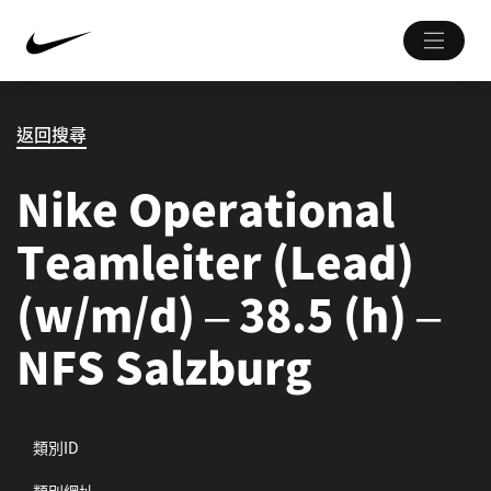
返回搜尋
Nike Operational
Teamleiter (Lead)
(w/m/d) – 38.5 (h) –
NFS Salzburg
類別ID