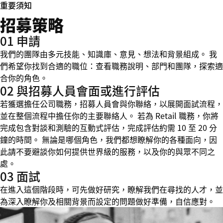
重要須知
招募策略
01 申請
我們的團隊由多元技能、知識庫、意見、想法和背景組成。 我
們希望你找到合適的職位：查看職務說明、部門和團隊，探索適
合你的角色。
02 與招募人員會面或進行評估
若獲選擔任公司職務，招募人員會與你聯絡，以展開面試流程，
並在整個流程中擔任你的主要聯絡人。 若為 Retail 職務，你將
完成包含對談和測驗的互動式評估，完成評估約需 10 至 20 分
鐘的時間。 無論是哪個角色，我們都想瞭解你的各種面向，因
此請不要避談你如何提供世界級的服務，以及你的與眾不同之
處。
03 面試
在進入這個階段時，可先做好研究，瞭解我們在尋找的人才，並
為深入瞭解你及相關背景而設定的問題做好準備，自信應對。