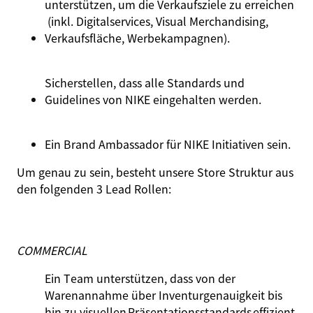
unterstützen
,
um
die
Verkaufsziele
zu
erreichen
(
inkl
.
Digitalservices
, Visual Merchandising,
Verkaufsfläche
,
Werbekampagnen
).
Sicherstellen
,
dass
alle Standards
und
Guidelines
von
NIKE
eingehalten
werden.
Ein Brand Ambassador für NIKE
Initiativen
sein.
Um genau zu sein, besteht unsere Store Struktur aus
den folgenden 3 Lead Rollen:
COMMERCIAL
Ein
Team
unterstützen
,
dass
von
der
Warenannahme
über
Inventurgenauigkeit
bis
hin
zu
visuellen
Präsentationsstandards
effizient