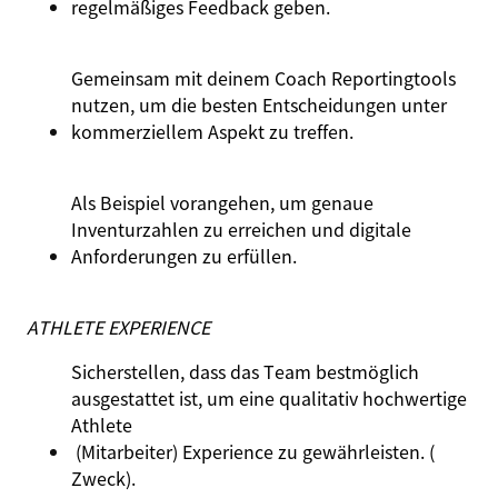
regelmäßiges
Feedback
geben
.
Gemeinsam
mit
deinem
Coach Reportingtools
nutzen
,
um
die besten
Entscheidungen
unter
kommerziellem
Aspekt
zu
treffen.
Als Beispiel
vorangehen
,
um
genaue
Inventurzahlen
zu
erreichen
und
digitale
Anforderungen
zu
erfüllen
.
A
THLETE EXPERIENCE
Sicherstellen, dass das Team bestmöglich
ausgestattet ist, um eine qualitativ hochwertige
Athlete
(Mitarbeiter) Experience zu gewährleisten. (
Zweck)
.