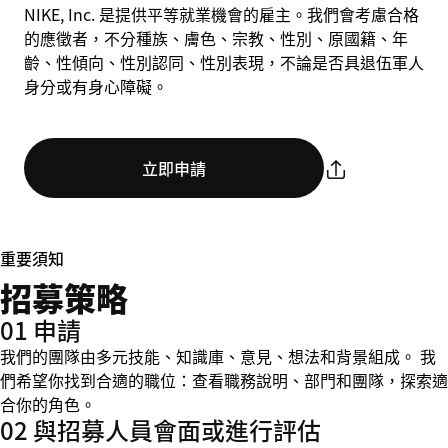
NIKE, Inc. 是提供平等就業機會的雇主。我們會考慮合格
的應徵者，不分種族、膚色、宗教、性別、原國籍、年
齡、性傾向、性別認同、性別表現，不論是否具退伍軍人
身分或有身心障礙。
立即申請
重要須知
招募策略
01 申請
我們的團隊由多元技能、知識庫、意見、想法和背景組成。 我
們希望你找到合適的職位：查看職務說明、部門和團隊，探索適
合你的角色。
02 與招募人員會面或進行評估