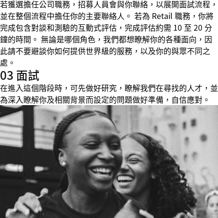
若獲選擔任公司職務，招募人員會與你聯絡，以展開面試流程，
並在整個流程中擔任你的主要聯絡人。 若為 Retail 職務，你將
完成包含對談和測驗的互動式評估，完成評估約需 10 至 20 分
鐘的時間。 無論是哪個角色，我們都想瞭解你的各種面向，因
此請不要避談你如何提供世界級的服務，以及你的與眾不同之
處。
03 面試
在進入這個階段時，可先做好研究，瞭解我們在尋找的人才，並
為深入瞭解你及相關背景而設定的問題做好準備，自信應對。