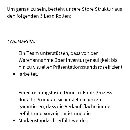
Um genau zu sein, besteht unsere Store Struktur aus
den folgenden 3 Lead Rollen:
COMMERCIAL
Ein Team
unterstützen
,
dass
von der
Warenannahme
über
Inventurgenauigkeit
bis
hin
zu
visuellen
Präsentationsstandards
effizient
arbeitet
.
Einen
reibungslosen
Door-to-Floor
Prozess
für alle
Produkte
sicherstellen
, um
zu
garantieren
,
dass
die
Verkaufsfläche
immer
gefüllt
und
vorzeigbar
ist
und die
Markenstandards
erfüllt
werden
.