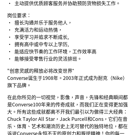
· 主动提供优质顾客服务并协助预防货物损失工作。
岗位要求：
· 擅长沟通并乐于服务他人，
· 充满活力和运动热情，
· 享受学习并追求不断成长,
· 拥有高中或中专以上学历,
· 能适应快节奏的工作环境，工作效率高
· 能够接受零售行业的灵活排班。
"创意灵感的释放必将改变世界”
Converse诞生于1908年。2003年正式成为耐克（Nike）
旗下品牌。
在此你所见的一切视觉，影像，声音，先锋和经典瞬间都
是Converse100年来的传奇成就，而我们正在变得更加强
大。所有这些成就都离不开我们最引以为傲得三大经典：
Chuck Taylor All Star，Jack Purcell和Cons，它们在音
乐、体育、艺术和潮流历史上无可替代的独特地位，都在
诉说Converse永恒不灭的原创力和叛逆精神！你的每一