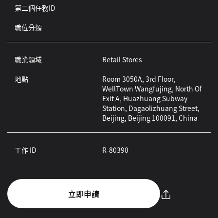
第二個任務ID
職位分類
職業領域
Retail Stores
地點
Room 3050A, 3rd Floor,
WellTown Wangfujing, North Of
Exit A, Huazhuang Subway
Station, Dagaolizhuang Street,
Beijing, Beijing 100091, China
工作 ID
R-80390
立即申請