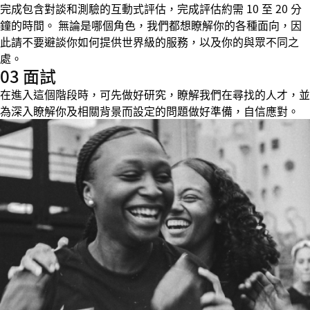
完成包含對談和測驗的互動式評估，完成評估約需 10 至 20 分
鐘的時間。 無論是哪個角色，我們都想瞭解你的各種面向，因
此請不要避談你如何提供世界級的服務，以及你的與眾不同之
處。
03 面試
在進入這個階段時，可先做好研究，瞭解我們在尋找的人才，並
為深入瞭解你及相關背景而設定的問題做好準備，自信應對。