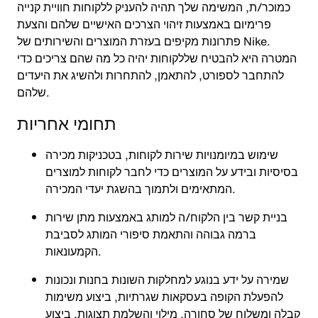
כמוכר/ת, המשימה שלך תהיה להעניק ללקוחות חוויית קנייה
פרימיום באמצעות זיהוי הצרכים האישיים שלהם והצעת
פתרונות מקיפים בעזרת המוצרים והשירותים של Nike.
המטרה היא להבטיח שללקוחות יהיה כל מה שהם צריכים כדי
להתחבר לספורט, להתאמן, להתחרות ולהשיג את היעדים
שלהם.
תחומי אחריות
שימוש במיומנויות שירות לקוחות, בטכניקות מכירה
בסיסיות ובידע על המוצרים כדי לחבר לקוחות למוצרים
המתאימים ולתמוך בהשגת יעדי המכירה.
בניית קשר בין הלקוח/ה למותג באמצעות מתן שירות
ברמה גבוהה והתאמת סיפורי המותג לסביבת
הקמעונאות.
שמירה על ידע בנוגע למחלקות השונות בחנות ונכונות
להפעלת הקופה בעסקאות שגרתיות, ביצוע משימות
קבלה ומשלוח של סחורה, מילוי והשלמת תצוגות, ביצוע