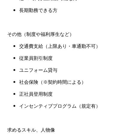
長期勤務できる方
その他（制度や福利厚生など
）
交通費支給（上限あり・
車通勤不可
）
従業員割引制度
ユニフォーム貸与
社会保険
（※
契約時間による
）
正社員登用制度
インセンティブプログラム（規定有
）
求めるスキル、人物像