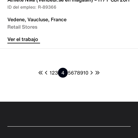
R-89366
Vedene, Vaucluse, France
Retail Stores
Ver el trabajo
1
2
3
4
5
6
7
8
9
10