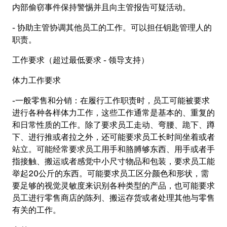
内部偷窃事件保持警惕并且向主管报告可疑活动。
- 协助主管协调其他员工的工作。可以担任钥匙管理人的
职责。
工作要求（超过最低要求
-
领导支持）
体力工作要求
-一般零售和分销：在履行工作职责时，员工可能被要求
进行各种各样体力工作，这些工作通常是基本的、重复的
和日常性质的工作。除了要求员工走动、弯腰、跪下、蹲
下、进行推或者拉之外，还可能要求员工长时间坐着或者
站立。可能经常要求员工用手和胳膊够东西、用手或者手
指接触、搬运或者感觉中小尺寸物品和包装，要求员工能
举起20公斤的东西。可能要求员工区分颜色和形状，需
要足够的视觉灵敏度来识别各种类型的产品，也可能要求
员工进行零售商店的陈列、搬运存货或者处理其他与零售
有关的工作。