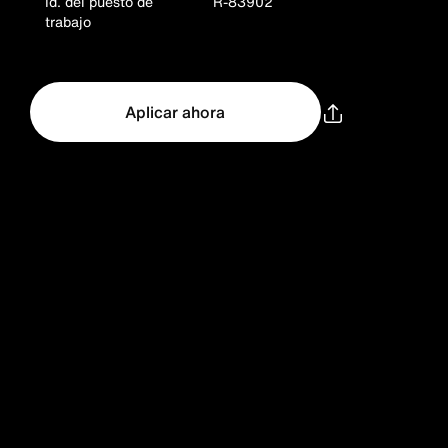
Id. del puesto de
R-83902
trabajo
Aplicar ahora