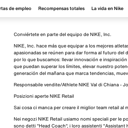
rtas de empleo
Recompensas totales
La vida en Nike
Conviértete en parte del equipo de NIKE, Inc.
NIKE, Inc. hace más que equipar a los mejores atlet
apasionadas se reúnen para dar forma al futuro del
por lo que buscamos: llevar innovación e inspiraci
que puedan superar los límites, elevar nuestro poten
generación del mañana que marca tendencias, mueve 
Responsabile vendite/Athlete NIKE Val di Chiana - J
Posizioni aperte NIKE Retail
Sai cosa ci manca per creare il miglior team retail
Nei negozi NIKE Retail usiamo nomi speciali per le pos
sono detti "Head Coach", i loro assistenti "Assistant 