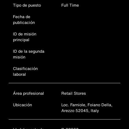
Tipo de puesto
Full Time
Fecha de
publicación
ID de misión
principal
ID de la segunda
misión
Clasificación
laboral
Área profesional
Retail Stores
Ubicación
Loc. Farniole, Foiano Della,
Arezzo 52045, Italy