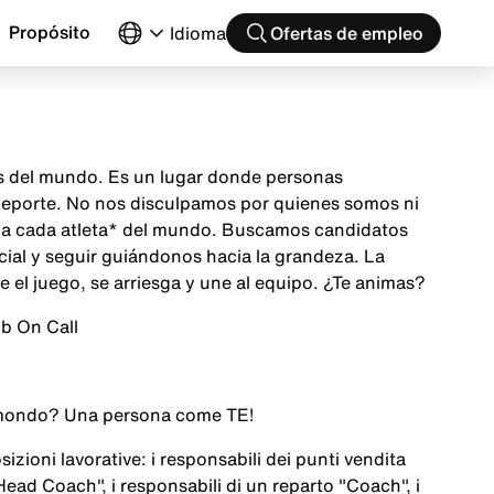
Propósito
Idioma
Ofertas de empleo
as del mundo. Es un lugar donde personas
 deporte. No nos disculpamos por quienes somos ni
ón a cada atleta* del mundo. Buscamos candidatos
cial y seguir guiándonos hacia la grandeza. La
el juego, se arriesga y une al equipo. ¿Te animas?
ob On Call
 al mondo? Una persona come
TE
!
izioni lavorative: i responsabili dei punti vendita
Head Coach", i responsabili di un reparto "Coach", i