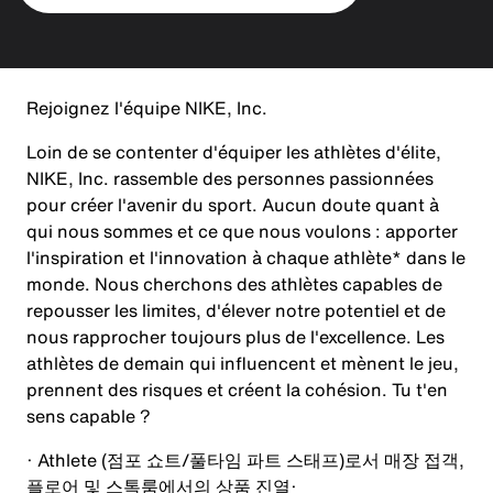
Rejoignez l'équipe NIKE, Inc.
Loin de se contenter d'équiper les athlètes d'élite,
NIKE, Inc. rassemble des personnes passionnées
pour créer l'avenir du sport. Aucun doute quant à
qui nous sommes et ce que nous voulons : apporter
l'inspiration et l'innovation à chaque athlète* dans le
monde. Nous cherchons des athlètes capables de
repousser les limites, d'élever notre potentiel et de
nous rapprocher toujours plus de l'excellence. Les
athlètes de demain qui influencent et mènent le jeu,
prennent des risques et créent la cohésion. Tu t'en
sens capable ?
· Athlete (
점포 쇼트
/
풀타임 파트 스태프
)
로서 매장 접객
,
플로어 및 스톡룸에서의 상품 진열
·