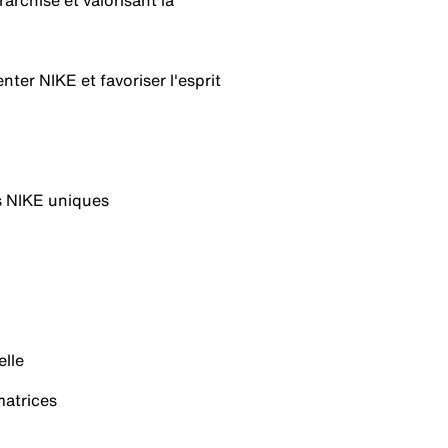
rchisé et valorisant la
ter NIKE et favoriser l'esprit
s NIKE uniques
elle
matrices