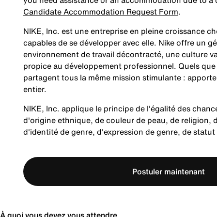
you need assistance or an accommodation due to a di
Candidate Accommodation Request Form
.
NIKE, Inc. est une entreprise en pleine croissance c
capables de se développer avec elle. Nike offre un
environnement de travail décontracté, une culture v
propice au développement professionnel. Quels que so
partagent tous la même mission stimulante : apporte
entier.
NIKE, Inc. applique le principe de l'égalité des chanc
d'origine ethnique, de couleur de peau, de religion, d
d'identité de genre, d'expression de genre, de statu
Postuler maintenant
À quoi vous devez vous attendre