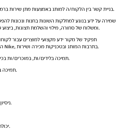
בניית קשר בין הלקוח/ה למותג באמצעות מתן שירות ברמה גבוהה והתאמת סיפורי המותג לסביבת הקמעונאות.
שמירה על ידע בנוגע למחלקות השונות בחנות ונכונות לה
ומשלוח של סחורה, מילוי והשלמת תצוגות, ביצוע עבודות סדר וניקיון ויצירת סידורים ויזואליים לפי הצורך.
תפקיד של מקור ידע מקצועי למוצרים עבור לקוחות 
הזדמנויות התפתחות כדי להעמיק ידע במכירות, במוצרי Nike, בתרבות המותג ובטכניקות מכירה ושירות.
תמיכה בלידים/ות, במוכרים/ות בכירים/ות ובמנהלים/ות בהכשרת עובדים/ות חדשים/ות.
תמיכה בפעילויות למניעת אובדן באמצעות שירות לקוחות יזום.
ניסיון בשירות לקוחות ו/או במכירות קמעונאיות יהווה יתרון.
יכולת לבצע מספר משימות במקביל בסביבת עבודה דינמית.