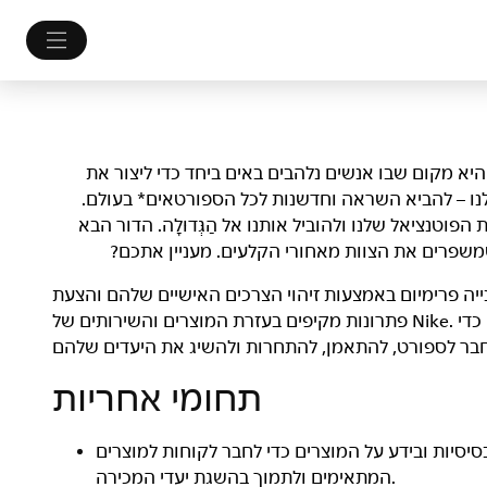
לם. היא מקום שבו אנשים נלהבים באים ביחד כדי ליצור את
נו – להביא השראה וחדשנות לכל הספורטאים* בעולם.
ות, לשפר את הפוטנציאל שלנו ולהוביל אותנו אל הַגְּדוּלָה. הדור הבא
ו שמשפרים את הצוות מאחורי הקלעים. מעניין אתכם?
יה פרימיום באמצעות זיהוי הצרכים האישיים שלהם והצעת
פתרונות מקיפים בעזרת המוצרים והשירותים של Nike. המטרה היא להבטיח שללקוחות יהיה כל מה שהם צריכים כדי
תחומי אחריות
סיסיות ובידע על המוצרים כדי לחבר לקוחות למוצרים
המתאימים ולתמוך בהשגת יעדי המכירה.