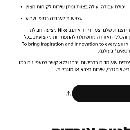
יכולת עבודה יעילה בצוות ומתן שירות לקוחות מצוין.
גמישות לעבודה בסופי שבוע.
‏NIKE, Inc.‎ היא חברה שעוסקת בצמיחה, ואנחנו רוצים שחברי הצוות שלנו יצמחו יחד איתנו. Nike מציעה חבילת
וון והכללה ואווירה מחשמלת להתפתחות מקצועית. בכל
מקום ובכל תפקיד, כל עובדי Nike שותפים למשימה מגבשת אחת: To bring inspiration and innovation to every
בודה מגוון. מועמדים שעומדים בדרישות ייבחנו ללא קשר למאפיינים כמו
 ביטוי מגדרי, שירות בצבא או מוגבלות.