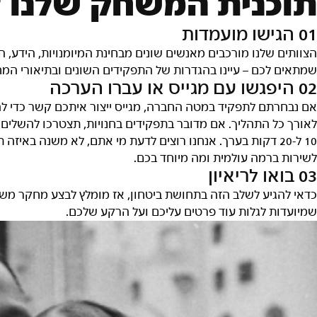
וכנית המשחק שלנו ל
0 הגישו מועמדות
צוותים שלנו מורכבים מאנשים שונים מבחינת המיומנויות, הידע,
מתאים לכם – עיינו בהגדרות של התפקידים השונים ובתיאורי המ
0 היפגשו עם מגייס או עברו הערכה
ם נבחרתם לתפקיד במטה החברה, מגייס ייצור איתכם קשר כדי לה
אורך כל התהליך. אם מדובר בתפקידים בחנויות, תצטרכו להשלים
10 ל-20 דקות בערך. אנחנו רוצים לדעת מי אתם, לא משנה בא
שירות ברמה עולמית ומה מיוחד בכם.
0 בואו לריאיון
דאי להגיע לשלב הזה בתחושת ביטחון, אז מומלץ לבצע מחקר משלכ
מיועדות לגלות עוד פרטים עליכם ועל הרקע שלכם.