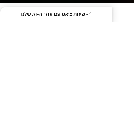
שיחת צ'אט עם עוזר ה-AI שלנו
טבות
לובליות