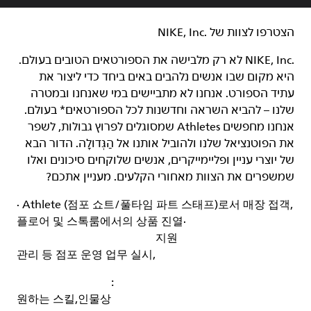
הצטרפו לצוות של NIKE, Inc.‎‏
NIKE, Inc.‎ לא רק מלבישה את הספורטאים הטובים בעולם.
היא מקום שבו אנשים נלהבים באים ביחד כדי ליצור את
עתיד הספורט. אנחנו לא מתביישים במי שאנחנו ובמטרה
שלנו – להביא השראה וחדשנות לכל הספורטאים* בעולם.
אנחנו מחפשים Athletes שמסוגלים לפרוץ גבולות, לשפר
את הפוטנציאל שלנו ולהוביל אותנו אל הַגְּדוּלָה. הדור הבא
של יוצרי עניין ופליימייקרים, אנשים שלוקחים סיכונים ואלו
שמשפרים את הצוות מאחורי הקלעים. מעניין אתכם?
· Athlete (
점포 쇼트
/
풀타임 파트 스태프
)
로서 매장 접객
,
플로어 및 스톡룸에서의 상품 진열
·
지원
관리 등 점포 운영 업무 실시
,
:
원하는 스킬
,
인물상