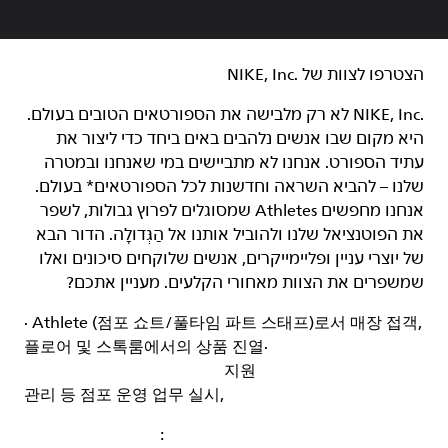
הצטרפו לצוות של NIKE, Inc.‎‏
NIKE, Inc.‎ לא רק מלבישה את הספורטאים הטובים בעולם.
היא מקום שבו אנשים נלהבים באים ביחד כדי ליצור את
עתיד הספורט. אנחנו לא מתביישים במי שאנחנו ובמטרה
שלנו – להביא השראה וחדשנות לכל הספורטאים* בעולם.
אנחנו מחפשים Athletes שמסוגלים לפרוץ גבולות, לשפר
את הפוטנציאל שלנו ולהוביל אותנו אל הַגְּדוּלָה. הדור הבא
של יוצרי עניין ופליימייקרים, אנשים שלוקחים סיכונים ואלו
שמשפרים את הצוות מאחורי הקלעים. מעניין אתכם?
· Athlete (
점포 쇼트
/
풀타임 파트 스태프
)
로서 매장 접객
,
플로어 및 스톡룸에서의 상품 진열
·
지원
관리 등 점포 운영 업무 실시
,
: