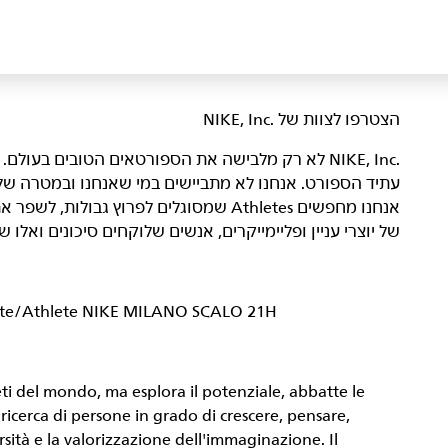
הצטרפו לצוות של NIKE, Inc.‎‏
NIKE, Inc.‎ לא רק מלבישה את הספורטאים הטובים בעו
עתיד הספורט. אנחנו לא מתביישים במי שאנחנו ובמטרה של
אנחנו מחפשים Athletes שמסוגלים לפרוץ גבול
של יוצרי עניין ופליימייקרים, אנשים שלוקחים סיכונים ואל
dite/Athlete NIKE MILANO SCALO 21H
leti del mondo, ma esplora il potenziale, abbatte le
la ricerca di persone in grado di crescere, pensare,
rsità e la valorizzazione dell'immaginazione. Il