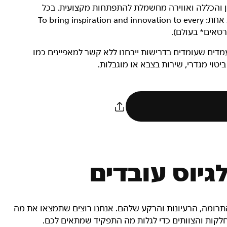
וון והכללה ואווירה מחשמלת להתפתחות מקצועית. בכל
מקום ובכל תפקיד, כל עובדי Nike שותפים למשימה מגבשת אחת: To bring inspiration and innovation to every
בודה מגוון. מועמדים שעומדים בדרישות ייבחנו ללא קשר למאפיינים כמו
 ביטוי מגדרי, שירות בצבא או מוגבלות.
גיוס עובדים
 התרומה, הרעיונות והרקע שלהם. אנחנו רוצים שתמצאו את מה
חלקות והצוותים כדי לגלות מה התפקיד שמתאים לכם.