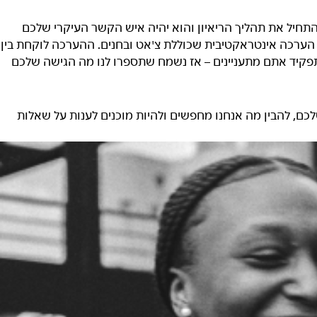
תחיל את תהליך הריאיון והוא יהיה איש הקשר העיקרי שלכם
 הערכה אינטראקטיבית שכוללת צ'אט ובחנים. ההערכה לוקחת בין
יזה תפקיד אתם מתעניינים – אז נשמח שתספרו לנו מה הגישה שלכם
ם, להבין מה אנחנו מחפשים ולהיות מוכנים לענות על שאלות