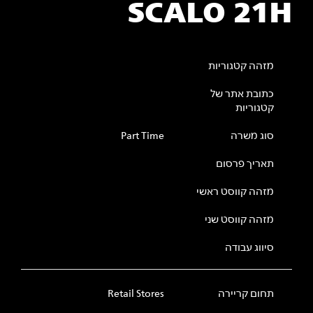
SCALO 21H
מזהה קטגוריות
כתובת אתר של
קטגוריות
סוג משרה
Part Time
תאריך פרסום
מזהה קווסט ראשי
מזהה קווסט שני
סיווג עבודה
תחום קריירה
Retail Stores