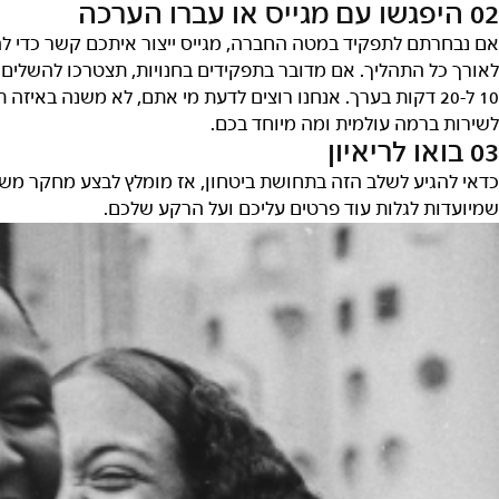
0 היפגשו עם מגייס או עברו הערכה
ם נבחרתם לתפקיד במטה החברה, מגייס ייצור איתכם קשר כדי לה
אורך כל התהליך. אם מדובר בתפקידים בחנויות, תצטרכו להשלים
10 ל-20 דקות בערך. אנחנו רוצים לדעת מי אתם, לא משנה בא
שירות ברמה עולמית ומה מיוחד בכם.
0 בואו לריאיון
דאי להגיע לשלב הזה בתחושת ביטחון, אז מומלץ לבצע מחקר משלכ
מיועדות לגלות עוד פרטים עליכם ועל הרקע שלכם.