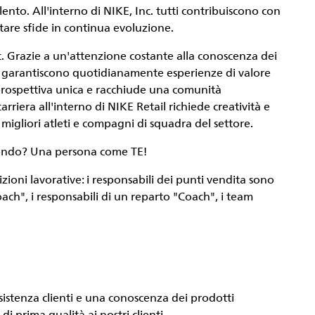
ento. All'interno di NIKE, Inc. tutti contribuiscono con
tare sfide in continua evoluzione.
Inc. Grazie a un'attenzione costante alla conoscenza dei
IKE garantiscono quotidianamente esperienze di valore
 prospettiva unica e racchiude una comunità
rriera all'interno di NIKE Retail richiede creatività e
 migliori atleti e compagni di squadra del settore.
l mondo? Una persona come
TE
!
zioni lavorative: i responsabili dei punti vendita sono
oach", i responsabili di un reparto "Coach", i team
sistenza clienti e una conoscenza dei prodotti