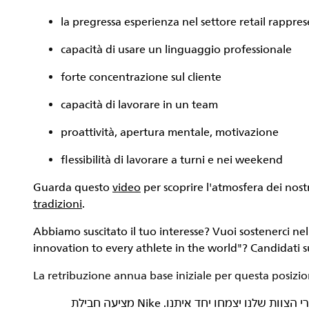
la pregressa esperienza nel settore retail rappr
capacità di usare un linguaggio professionale
forte concentrazione sul cliente
capacità di lavorare in un team
proattività, apertura mentale, motivazione
flessibilità di lavorare a turni e nei weekend
Guarda questo
video
per scoprire l'atmosfera dei nostr
tradizioni
.
Abbiamo suscitato il tuo interesse? Vuoi sostenerci ne
innovation to every athlete in the world"
? Candidati s
La retribuzione annua base iniziale per questa posizio
‏NIKE, Inc.‎ היא חברה שעוסקת בצמיחה, ואנחנו רוצים שחברי הצוות שלנו יצמחו יחד איתנו. Nike מציעה חבילת