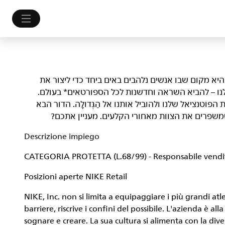
לם. היא מקום שבו אנשים נלהבים באים ביחד כדי ליצור את
נו – להביא השראה וחדשנות לכל הספורטאים* בעולם.
ות, לשפר את הפוטנציאל שלנו ולהוביל אותנו אל הַגְּדוּלָה. הדור הבא
ו שמשפרים את הצוות מאחורי הקלעים. מעניין אתכם?
Descrizione impiego
CATEGORIA PROTETTA (L.68/99) - Responsabile ven
Posizioni aperte NIKE Retail
NIKE, Inc. non si limita a equipaggiare i più grandi at
barriere, riscrive i confini del possibile. L'azienda è al
sognare e creare. La sua cultura si alimenta con la dive