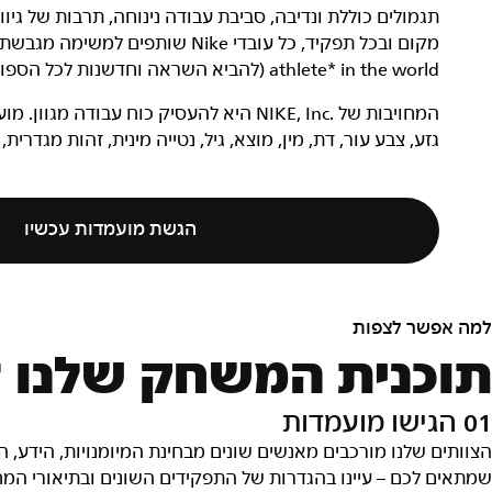
תגמולים כוללת ונדיבה, סביבת עבודה נינוחה, תרבות של גי
athlete* in the world (להביא השראה וחדשנות לכל הספורטאים* בעולם).
המחויבות של NIKE, Inc.‎ היא להעסיק כוח ע
גזע, צבע עור, דת, מין, מוצא, גיל, נטייה מינית, זהות מגדרית,
הגשת מועמדות עכשיו
מה אפשר לצפות
וכנית המשחק שלנו ל
0 הגישו מועמדות
צוותים שלנו מורכבים מאנשים שונים מבחינת המיומנויות, הידע,
מתאים לכם – עיינו בהגדרות של התפקידים השונים ובתיאורי המ