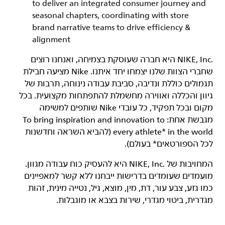
to deliver an integrated consumer journey and
seasonal chapters, coordinating with store
brand narrative teams to drive efficiency &
alignment
‏NIKE, Inc.‎ היא חברה שעוסקת בצמיחה, ואנחנו רוצים
שחברי הצוות שלנו יצמחו יחד איתנו. Nike מציעה חבילת
תגמולים כוללת ונדיבה, סביבת עבודה נינוחה, תרבות של
גיוון והכללה ואווירה מחשמלת להתפתחות מקצועית. בכל
מקום ובכל תפקיד, כל עובדי Nike שותפים למשימה
מגבשת אחת: To bring inspiration and innovation to
every athlete* in the world (להביא השראה וחדשנות
לכל הספורטאים* בעולם).
המחויבות של NIKE, Inc.‎ היא להעסיק כוח עבודה מגוון.
מועמדים שעומדים בדרישות ייבחנו ללא קשר למאפיינים
כמו גזע, צבע עור, דת, מין, מוצא, גיל, נטייה מינית, זהות
מגדרית, ביטוי מגדרי, שירות בצבא או מוגבלות.