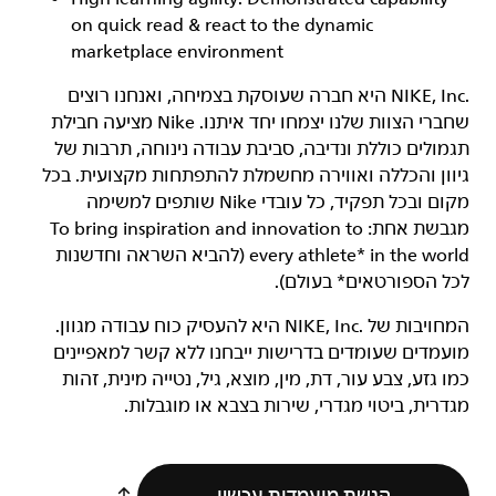
on quick read & react to the dynamic
marketplace environment
‏NIKE, Inc.‎ היא חברה שעוסקת בצמיחה, ואנחנו רוצים
שחברי הצוות שלנו יצמחו יחד איתנו. Nike מציעה חבילת
תגמולים כוללת ונדיבה, סביבת עבודה נינוחה, תרבות של
גיוון והכללה ואווירה מחשמלת להתפתחות מקצועית. בכל
מקום ובכל תפקיד, כל עובדי Nike שותפים למשימה
מגבשת אחת: To bring inspiration and innovation to
every athlete* in the world (להביא השראה וחדשנות
לכל הספורטאים* בעולם).
המחויבות של NIKE, Inc.‎ היא להעסיק כוח עבודה מגוון.
מועמדים שעומדים בדרישות ייבחנו ללא קשר למאפיינים
כמו גזע, צבע עור, דת, מין, מוצא, גיל, נטייה מינית, זהות
מגדרית, ביטוי מגדרי, שירות בצבא או מוגבלות.