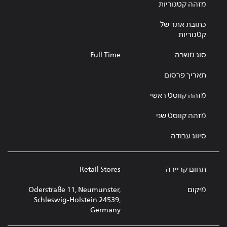
מזהה קטגוריות
כתובת אתר של
קטגוריות
סוג משרה
Full Time
תאריך פרסום
מזהה קווסט ראשי
מזהה קווסט שני
סיווג עבודה
תחום קריירה
Retail Stores
מיקום
Oderstraße 11, Neumunster,
Schleswig-Holstein 24539,
Germany