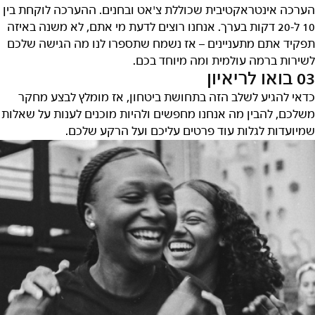
הערכה אינטראקטיבית שכוללת צ'אט ובחנים. ההערכה לוקחת בין
10 ל-20 דקות בערך. אנחנו רוצים לדעת מי אתם, לא משנה באיזה
תפקיד אתם מתעניינים – אז נשמח שתספרו לנו מה הגישה שלכם
לשירות ברמה עולמית ומה מיוחד בכם.
03 בואו לריאיון
כדאי להגיע לשלב הזה בתחושת ביטחון, אז מומלץ לבצע מחקר
משלכם, להבין מה אנחנו מחפשים ולהיות מוכנים לענות על שאלות
שמיועדות לגלות עוד פרטים עליכם ועל הרקע שלכם.