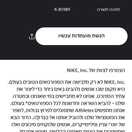
מזהה משרה
R-85989
הגשת מועמדות עכשיו
הצטרפו לצוות של NIKE, Inc.‎‏
NIKE, Inc.‎ לא רק מלבישה את הספורטאים הטובים בעולם.
היא מקום שבו אנשים נלהבים באים ביחד כדי ליצור את
עתיד הספורט. אנחנו לא מתביישים במי שאנחנו ובמטרה
שלנו – להביא השראה וחדשנות לכל הספורטאים* בעולם.
אנחנו מחפשים Athletes שמסוגלים לפרוץ גבולות, לשפר
את הפוטנציאל שלנו ולהוביל אותנו אל הַגְּדוּלָה. הדור הבא
של יוצרי עניין ופליימייקרים, אנשים שלוקחים סיכונים ואלו
שמשפרים את הצוות מאחורי הקלעים. מעניין אתכם?