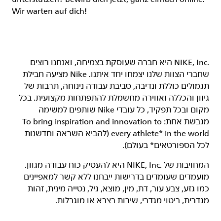
Wir warten auf dich!
‏NIKE, Inc.‎ היא חברה שעוסקת בצמיחה, ואנחנו רוצים
שחברי הצוות שלנו יצמחו יחד איתנו. Nike מציעה חבילת
תגמולים כוללת ונדיבה, סביבת עבודה נינוחה, תרבות של
גיוון והכללה ואווירה מחשמלת להתפתחות מקצועית. בכל
מקום ובכל תפקיד, כל עובדי Nike שותפים למשימה
מגבשת אחת: To bring inspiration and innovation to
every athlete* in the world (להביא השראה וחדשנות
לכל הספורטאים* בעולם).
המחויבות של NIKE, Inc.‎ היא להעסיק כוח עבודה מגוון.
מועמדים שעומדים בדרישות ייבחנו ללא קשר למאפיינים
כמו גזע, צבע עור, דת, מין, מוצא, גיל, נטייה מינית, זהות
מגדרית, ביטוי מגדרי, שירות בצבא או מוגבלות.