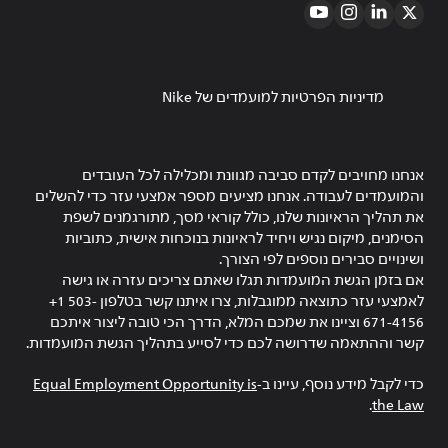
מדיניות הפרטיות למועמדים של Nike
אנחנו מחויבים לקדם סביבה מגוונת ומכלילה לכל העובדים
והמועמדים לעבודה. אנחנו מציעים מספר אמצעי עזר כדי להשלים
את תהליך הראיונות שלנו, כולל קוראי מסך, מתורגמנים לשפת
הסימנים, מיקום נגיש ויחיד לראיונות בנוכחות אישית, כתוביות
ושינויים סבירים נוספים לפי הצורך.
אם בזמן הגשת המועמדות תגלו שאתם צריכים עזרה או גישה
לאמצעי עזר כתוצאה ממוגבלות, צרו איתנו קשר בטלפון ‎+1 503-
671-4156 וציינו את שמכם המלא, הדרך הכי טובה ליצור איתכם
קשר וההתאמה שדרושה לכם כדי לסייע בתהליך הגשת המועמדות.
כדי לקבל מידע נוסף, עיינו ב-
Equal Employment Opportunity is
.
the Law