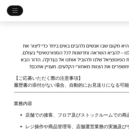
לם. היא מקום שבו אנשים נלהבים באים ביחד כדי ליצור את
נו – להביא השראה וחדשנות לכל הספורטאים* בעולם.
ות, לשפר את הפוטנציאל שלנו ולהוביל אותנו אל הַגְּדוּלָה. הדור הבא
ו שמשפרים את הצוות מאחורי הקלעים. מעניין אתכם?
【ご応募いただく際の注意事項】
履歴書の添付がない場合、自動的にお見送りになる可能
--------------------------------------------------------------------------------
業務内容
店舗での接客、フロア及びストックルームでの商
レジ操作や商品管理等、店舗運営業務の実施及び