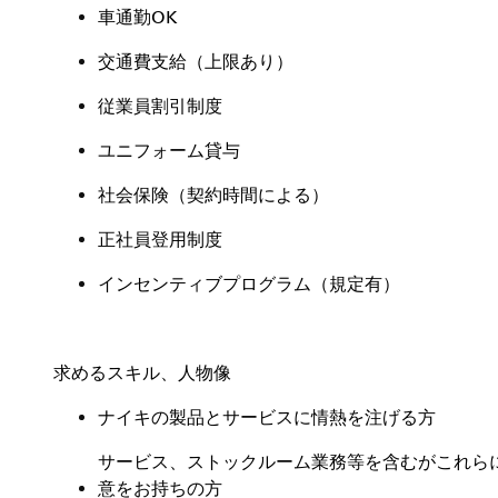
車通勤OK
交通費支給（上限あり）
従業員割引制度
ユニフォーム貸与
社会保険
（
契約時間による
）
正社員登用制度
インセンティブプログラム（規定有
）
求めるスキル、人物像
ナイキの製品とサービスに情熱を注げる方
サービス、ストックルーム業務等を含むがこれら
意をお持ちの方