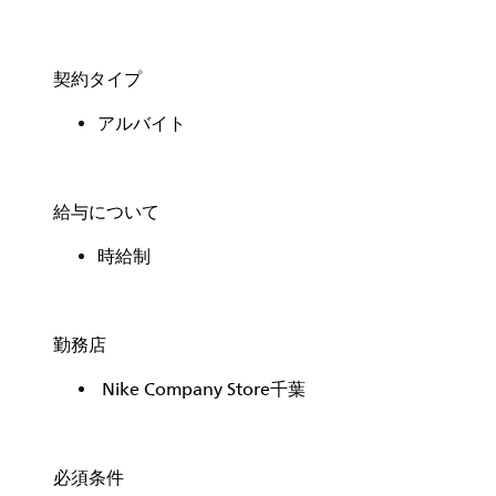
契約タイプ
アルバイト
給与について
時給制
勤務店
Nike Company Store千葉
必須条件