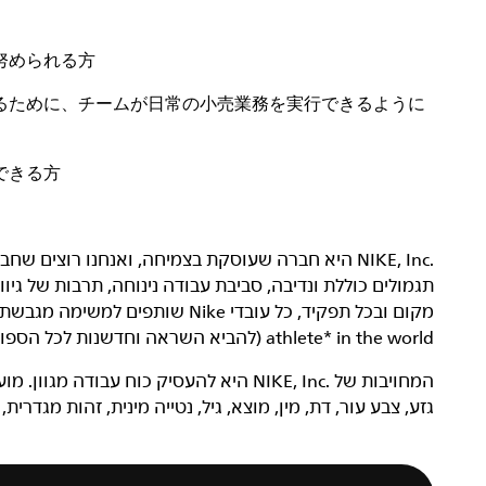
努められる方
るために、チームが日常の小売業務を実行できるように
できる方
תגמולים כוללת ונדיבה, סביבת עבודה נינוחה, תרבות של גי
athlete* in the world (להביא השראה וחדשנות לכל הספורטאים* בעולם).
המחויבות של NIKE, Inc.‎ היא להעסיק כוח ע
גזע, צבע עור, דת, מין, מוצא, גיל, נטייה מינית, זהות מגדרית,