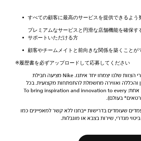
すべての顧客に最高のサービスを提供できるよう
プレミアムなサービスと円滑な店舗機能を確保す
サポートいただける方
顧客やチームメイトと前向きな関係を築くことが
※
履歴書を必ずアップロードして応募してください
‏NIKE, Inc.‎ היא חברה שעוסקת בצמיחה, ואנחנו רוצים שחברי הצוות שלנו יצמחו יחד איתנו. Nike מציעה חבילת
וון והכללה ואווירה מחשמלת להתפתחות מקצועית. בכל
מקום ובכל תפקיד, כל עובדי Nike שותפים למשימה מגבשת אחת: To bring inspiration and innovation to every
בודה מגוון. מועמדים שעומדים בדרישות ייבחנו ללא קשר למאפיינים כמו
 ביטוי מגדרי, שירות בצבא או מוגבלות.