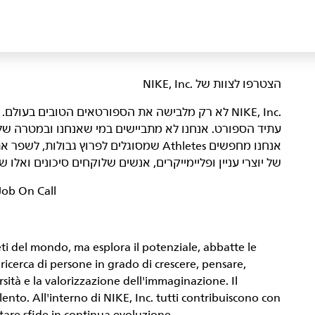
הצטרפו לצוות של NIKE, Inc.‎‏
NIKE, Inc.‎ לא רק מלבישה את הספורטאים הטובים בעו
עתיד הספורט. אנחנו לא מתביישים במי שאנחנו ובמטרה של
אנחנו מחפשים Athletes שמסוגלים לפרוץ גבול
של יוצרי עניין ופליימייקרים, אנשים שלוקחים סיכונים ואל
Job On Call
leti del mondo, ma esplora il potenziale, abbatte le
la ricerca di persone in grado di crescere, pensare,
rsità e la valorizzazione dell'immaginazione. Il
ento. All'interno di NIKE, Inc. tutti contribuiscono con