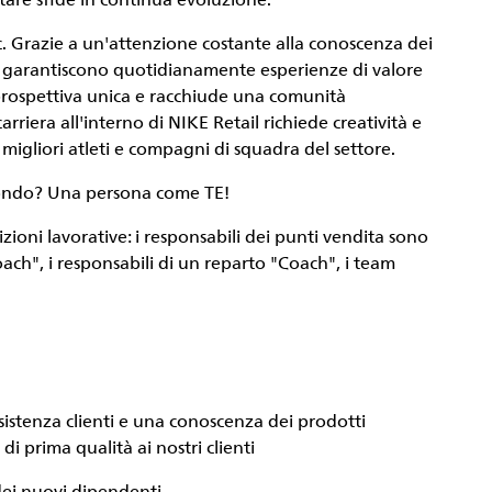
tare sfide in continua evoluzione.
Inc. Grazie a un'attenzione costante alla conoscenza dei
IKE garantiscono quotidianamente esperienze di valore
 prospettiva unica e racchiude una comunità
rriera all'interno di NIKE Retail richiede creatività e
 migliori atleti e compagni di squadra del settore.
l mondo? Una persona come
TE
!
zioni lavorative: i responsabili dei punti vendita sono
oach", i responsabili di un reparto "Coach", i team
sistenza clienti e una conoscenza dei prodotti
i prima qualità ai nostri clienti