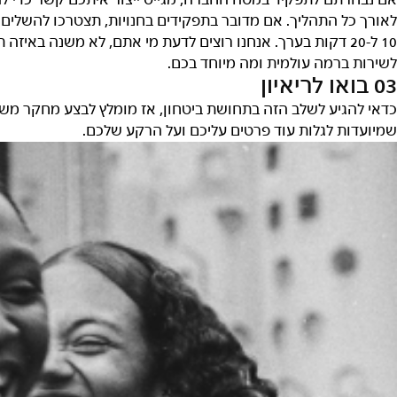
ם נבחרתם לתפקיד במטה החברה, מגייס ייצור איתכם קשר כדי לה
אורך כל התהליך. אם מדובר בתפקידים בחנויות, תצטרכו להשלים
10 ל-20 דקות בערך. אנחנו רוצים לדעת מי אתם, לא משנה בא
שירות ברמה עולמית ומה מיוחד בכם.
0 בואו לריאיון
דאי להגיע לשלב הזה בתחושת ביטחון, אז מומלץ לבצע מחקר משלכ
מיועדות לגלות עוד פרטים עליכם ועל הרקע שלכם.