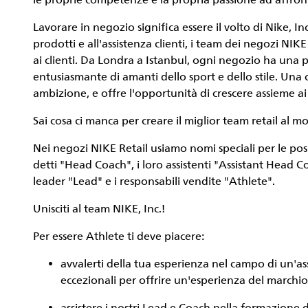
le proprie competenze e la propria passione ad affron
Lavorare in negozio significa essere il volto di Nike, 
prodotti e all'assistenza clienti, i team dei negozi N
ai clienti. Da Londra a Istanbul, ogni negozio ha una
entusiasmante di amanti dello sport e dello stile. Una ca
ambizione, e offre l'opportunità di crescere assieme ai
Sai cosa ci manca per creare il miglior team retail a
Nei negozi NIKE Retail usiamo nomi speciali per le posi
detti "Head Coach", i loro assistenti "Assistant Head C
leader "Lead" e i responsabili vendite "Athlete".
Unisciti al team NIKE, Inc.!
Per essere
Athlete
ti deve piacere:
avvalerti della tua esperienza nel campo di un'as
eccezionali per offrire un'esperienza del marchio d