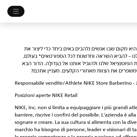
לם. היא מקום שבו אנשים נלהבים באים ביחד כדי ליצור את
נו – להביא השראה וחדשנות לכל הספורטאים* בעולם.
ות, לשפר את הפוטנציאל שלנו ולהוביל אותנו אל הַגְּדוּלָה. הדור הבא
ו שמשפרים את הצוות מאחורי הקלעים. מעניין אתכם?
Responsabile vendite/Athlete NIKE Store Barberino - 
Posizioni aperte NIKE Retail
NIKE, Inc. non si limita a equipaggiare i più grandi at
barriere, riscrive i confini del possibile. L'azienda è al
sognare e creare. La sua cultura si alimenta con la dive
marchio ha bisogno di persone, leader e visionari di tal