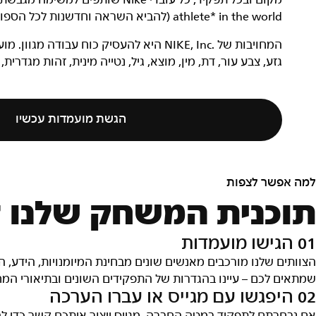
athlete* in the world (להביא השראה וחדשנות לכל הספורטאים* בעולם).
המחויבות של NIKE, Inc.‎ היא להעסיק כוח ע
גזע, צבע עור, דת, מין, מוצא, גיל, נטייה מינית, זהות מגדרית,
הגשת מועמדות עכשיו
מה אפשר לצפות
וכנית המשחק שלנו ל
0 הגישו מועמדות
צוותים שלנו מורכבים מאנשים שונים מבחינת המיומנויות, הידע,
מתאים לכם – עיינו בהגדרות של התפקידים השונים ובתיאורי המ
0 היפגשו עם מגייס או עברו הערכה