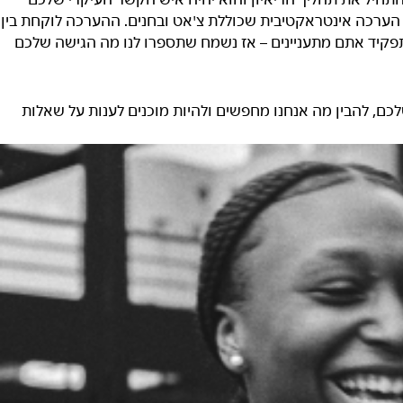
תחיל את תהליך הריאיון והוא יהיה איש הקשר העיקרי שלכם
 הערכה אינטראקטיבית שכוללת צ'אט ובחנים. ההערכה לוקחת בין
יזה תפקיד אתם מתעניינים – אז נשמח שתספרו לנו מה הגישה שלכם
ם, להבין מה אנחנו מחפשים ולהיות מוכנים לענות על שאלות