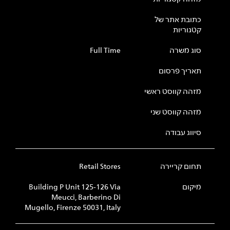
כתובת אתר של
קטגוריות
סוג משרה
Full Time
תאריך פרסום
מזהה קווסט ראשי
מזהה קווסט שני
סיווג עבודה
תחום קריירה
Retail Stores
מיקום
Building P Unit 125-126 Via
Meucci, Barberino Di
Mugello, Firenze 50031, Italy