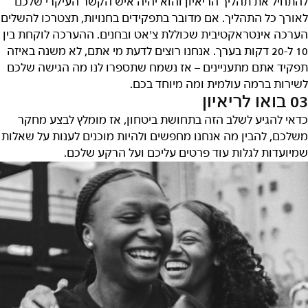
להתחיל את תהליך הריאיון והוא יהיה איש הקשר העיקרי שלכם
לאורך כל התהליך. אם מדובר בתפקידים בחנויות, תצטרכו להשלים
הערכה אינטראקטיבית שכוללת צ'אט ובחנים. ההערכה לוקחת בין
10 ל-20 דקות בערך. אנחנו רוצים לדעת מי אתם, לא משנה באיזה
תפקיד אתם מתעניינים – אז נשמח שתספרו לנו מה הגישה שלכם
לשירות ברמה עולמית ומה מיוחד בכם.
03 בואו לריאיון
כדאי להגיע לשלב הזה בתחושת ביטחון, אז מומלץ לבצע מחקר
משלכם, להבין מה אנחנו מחפשים ולהיות מוכנים לענות על שאלות
שמיועדות לגלות עוד פרטים עליכם ועל הרקע שלכם.