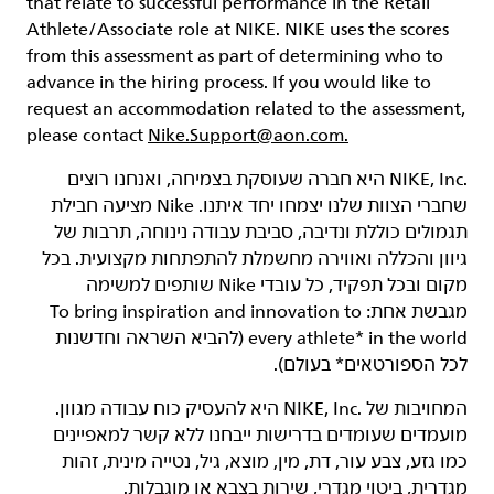
that relate to successful performance in the Retail
Athlete/Associate role at NIKE. NIKE uses the scores
from this assessment as part of determining who to
advance in the hiring process. If you would like to
request an accommodation related to the assessment,
please contact
Nike.Support@aon.com.
‏NIKE, Inc.‎ היא חברה שעוסקת בצמיחה, ואנחנו רוצים
שחברי הצוות שלנו יצמחו יחד איתנו. Nike מציעה חבילת
תגמולים כוללת ונדיבה, סביבת עבודה נינוחה, תרבות של
גיוון והכללה ואווירה מחשמלת להתפתחות מקצועית. בכל
מקום ובכל תפקיד, כל עובדי Nike שותפים למשימה
מגבשת אחת: To bring inspiration and innovation to
every athlete* in the world (להביא השראה וחדשנות
לכל הספורטאים* בעולם).
המחויבות של NIKE, Inc.‎ היא להעסיק כוח עבודה מגוון.
מועמדים שעומדים בדרישות ייבחנו ללא קשר למאפיינים
כמו גזע, צבע עור, דת, מין, מוצא, גיל, נטייה מינית, זהות
מגדרית, ביטוי מגדרי, שירות בצבא או מוגבלות.