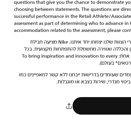
questions that give you the chance to demonstrate yo
choosing between statements. The questions are directe
successful performance in the Retail Athlete/Associate
assessment as part of determining who to advance in th
accommodation related to the assessment, please con
‏NIKE, Inc.‎ היא חברה שעוסקת בצמיחה, ואנחנו רוצים שחברי הצוות שלנו יצמחו יחד איתנו. Nike מציעה חבילת
וון והכללה ואווירה מחשמלת להתפתחות מקצועית. בכל
מקום ובכל תפקיד, כל עובדי Nike שותפים למשימה מגבשת אחת: To bring inspiration and innovation to every
בודה מגוון. מועמדים שעומדים בדרישות ייבחנו ללא קשר למאפיינים כמו
 ביטוי מגדרי, שירות בצבא או מוגבלות.