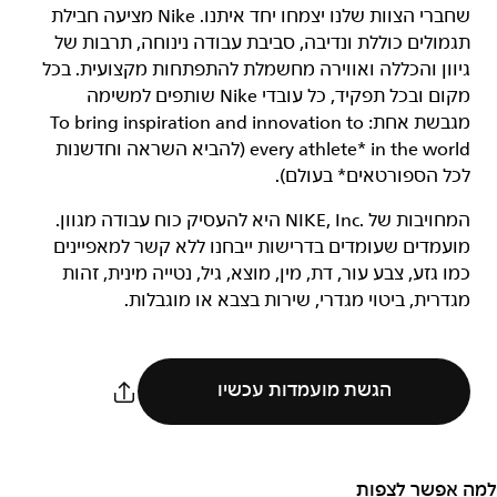
שחברי הצוות שלנו יצמחו יחד איתנו. Nike מציעה חבילת
תגמולים כוללת ונדיבה, סביבת עבודה נינוחה, תרבות של
גיוון והכללה ואווירה מחשמלת להתפתחות מקצועית. בכל
מקום ובכל תפקיד, כל עובדי Nike שותפים למשימה
מגבשת אחת: To bring inspiration and innovation to
every athlete* in the world (להביא השראה וחדשנות
לכל הספורטאים* בעולם).
המחויבות של NIKE, Inc.‎ היא להעסיק כוח עבודה מגוון.
מועמדים שעומדים בדרישות ייבחנו ללא קשר למאפיינים
כמו גזע, צבע עור, דת, מין, מוצא, גיל, נטייה מינית, זהות
מגדרית, ביטוי מגדרי, שירות בצבא או מוגבלות.
הגשת מועמדות עכשיו
למה אפשר לצפות