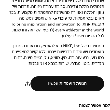
שחברי הצוות שלנו יצמחו יחד איתנו. Nike מציעה חבילת
תגמולים כוללת ונדיבה, סביבת עבודה נינוחה, תרבות של
גיוון והכללה ואווירה מחשמלת להתפתחות מקצועית. בכל
מקום ובכל תפקיד, כל עובדי Nike שותפים למשימה
מגבשת אחת: To bring inspiration and innovation to
every athlete* in the world (להביא השראה וחדשנות
לכל הספורטאים* בעולם).
המחויבות של NIKE, Inc.‎ היא להעסיק כוח עבודה מגוון.
מועמדים שעומדים בדרישות ייבחנו ללא קשר למאפיינים
כמו גזע, צבע עור, דת, מין, מוצא, גיל, נטייה מינית, זהות
מגדרית, ביטוי מגדרי, שירות בצבא או מוגבלות.
הגשת מועמדות עכשיו
למה אפשר לצפות